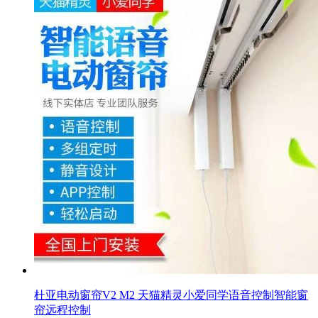
杜亚电动窗帘V2 M2 天猫精灵小爱同学语音控制智能窗
帘远程控制