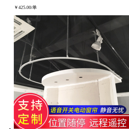
￥425.00/单