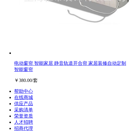
电动窗帘 智能家居 静音轨道开合帘 家居装修自动定制
智能窗帘
￥380.00/套
帮助中心
在线商城
供应产品
采购清单
荣誉资质
人才招聘
招商代理