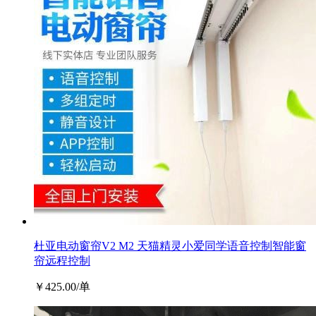
杜亚电动窗帘V2 M2 天猫精灵小爱同学语音控制智能窗
帘远程控制
￥425.00/单