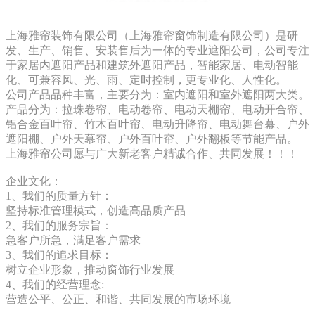
上海雅帘装饰有限公司（上海雅帘窗饰制造有限公司）是研
发、生产、销售、安装售后为一体的专业遮阳公司，公司专注
于家居内遮阳产品和建筑外遮阳产品，智能家居、电动智能
化、可兼容风、光、雨、定时控制，更专业化、人性化。
公司产品品种丰富，主要分为：室内遮阳和室外遮阳两大类。
产品分为：拉珠卷帘、电动卷帘、电动天棚帘、电动开合帘、
铝合金百叶帘、竹木百叶帘、电动升降帘、电动舞台幕、户外
遮阳棚、户外天幕帘、户外百叶帘、户外翻板等节能产品。
上海雅帘公司愿与广大新老客户精诚合作、共同发展！！！
企业文化：
1、我们的质量方针：
坚持标准管理模式，创造高品质产品
2、我们的服务宗旨：
急客户所急，满足客户需求
3、我们的追求目标：
树立企业形象，推动窗饰行业发展
4、我们的经营理念:
营造公平、公正、和谐、共同发展的市场环境