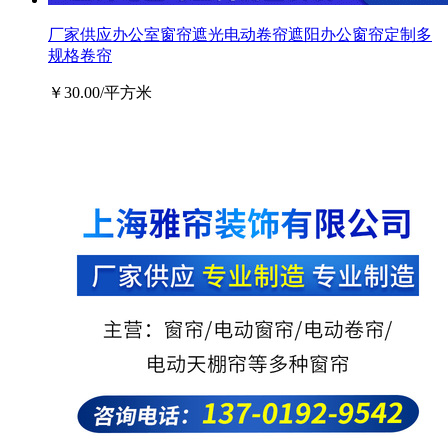
厂家供应办公室窗帘遮光电动卷帘遮阳办公窗帘定制多
规格卷帘
￥30.00/平方米