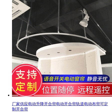
厂家供应电动升降开合帘电动开合帘轨道电动布帘可定
制开合帘