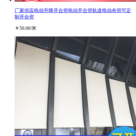
厂家供应电动升降开合帘电动开合帘轨道电动布帘可定
制开合帘
￥50.00/米