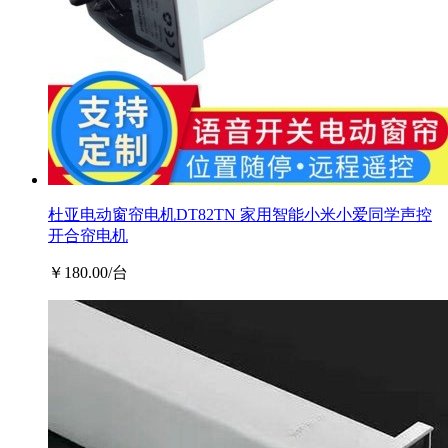
杜亚电动窗帘电机DT82TN 家用智能小米小爱同学声控
开合帘电机
￥180.00/台