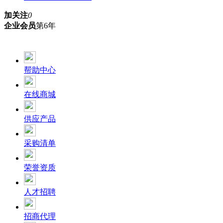
加关注
0
企业会员
第6年
帮助中心
在线商城
供应产品
采购清单
荣誉资质
人才招聘
招商代理