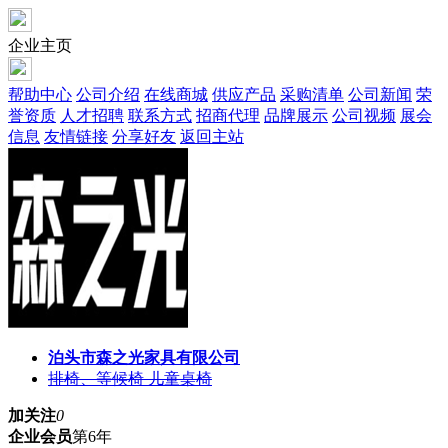
企业主页
帮助中心
公司介绍
在线商城
供应产品
采购清单
公司新闻
荣
誉资质
人才招聘
联系方式
招商代理
品牌展示
公司视频
展会
信息
友情链接
分享好友
返回主站
泊头市森之光家具有限公司
排椅、等候椅 儿童桌椅
加关注
0
企业会员
第6年