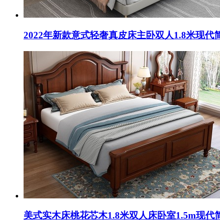
2022年新款意式轻奢真皮床主卧双人1.8米现
美式实木床桃花芯木1.8米双人床卧室1.5m现