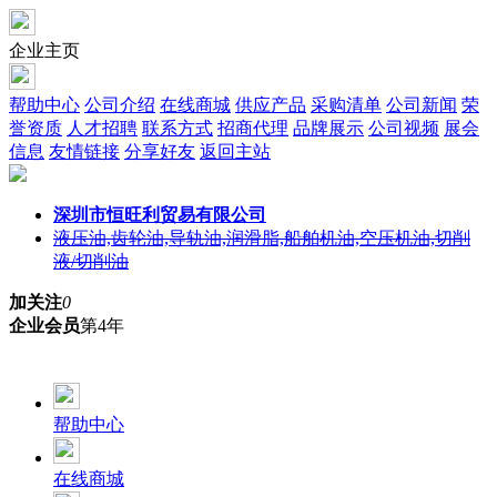
企业主页
帮助中心
公司介绍
在线商城
供应产品
采购清单
公司新闻
荣
誉资质
人才招聘
联系方式
招商代理
品牌展示
公司视频
展会
信息
友情链接
分享好友
返回主站
深圳市恒旺利贸易有限公司
液压油,齿轮油,导轨油,润滑脂,船舶机油,空压机油,切削
液/切削油
加关注
0
企业会员
第4年
帮助中心
在线商城