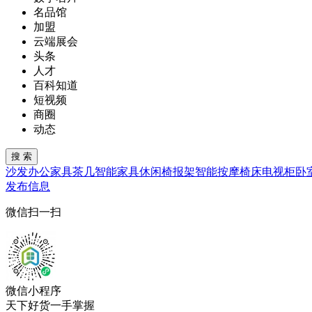
名品馆
加盟
云端展会
头条
人才
百科知道
短视频
商圈
动态
沙发
办公家具
茶几
智能家具
休闲椅
报架
智能按摩椅
床
电视柜
卧
发布信息
微信扫一扫
微信小程序
天下好货一手掌握