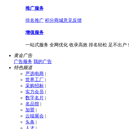
推广服务
排名推广
积分商城
意见反馈
增值服务
一站式服务 全网优化 收录高效 排名轻松 足不出户
黄金广告
广告服务
我的广告
特色频道
严选电商
|
世界工厂
|
采购招标
|
实力会员
|
数字名片
|
名品馆
|
加盟
|
云端展会
|
头条
|
人才
|