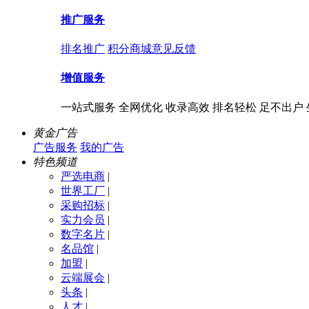
推广服务
排名推广
积分商城
意见反馈
增值服务
一站式服务 全网优化 收录高效 排名轻松 足不出户
黄金广告
广告服务
我的广告
特色频道
严选电商
|
世界工厂
|
采购招标
|
实力会员
|
数字名片
|
名品馆
|
加盟
|
云端展会
|
头条
|
人才
|