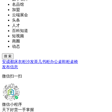
名品馆
加盟
云端展会
头条
人才
百科知道
短视频
商圈
动态
安
成都
床
衣柜
沙发
茶几
书柜
办公桌
鞋柜
桌椅
发布信息
微信扫一扫
微信小程序
天下好货一手掌握