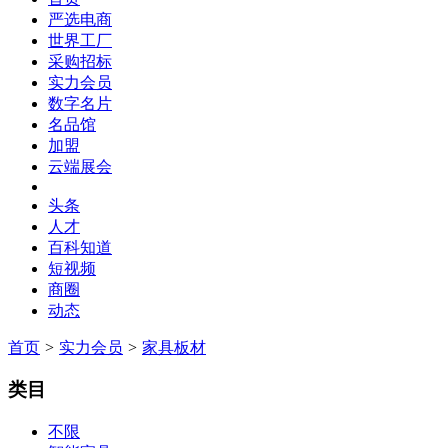
严选电商
世界工厂
采购招标
实力会员
数字名片
名品馆
加盟
云端展会
头条
人才
百科知道
短视频
商圈
动态
首页
>
实力会员
>
家具板材
类目
不限