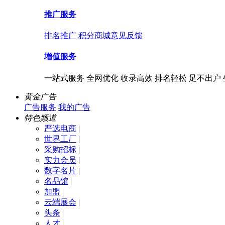
推广服务
排名推广
积分商城
意见反馈
增值服务
一站式服务 全网优化 收录高效 排名轻松 足不出户
黄金广告
广告服务
我的广告
特色频道
严选电商
|
世界工厂
|
采购招标
|
实力会员
|
数字名片
|
名品馆
|
加盟
|
云端展会
|
头条
|
人才
|