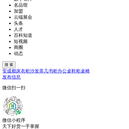
名品馆
加盟
云端展会
头条
人才
百科知道
短视频
商圈
动态
安
成都
床
衣柜
沙发
茶几
书柜
办公桌
鞋柜
桌椅
发布信息
微信扫一扫
微信小程序
天下好货一手掌握