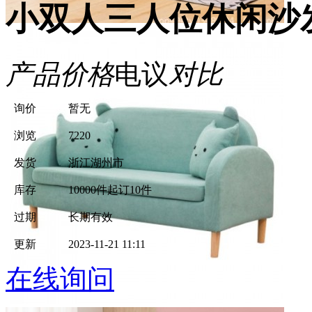
小双人三人位休闲沙
产品价格
电议
对比
询价
暂无
浏览
7220
发货
浙江湖州市
库存
10000件
起订10件
过期
长期有效
更新
2023-11-21 11:11
在线询问