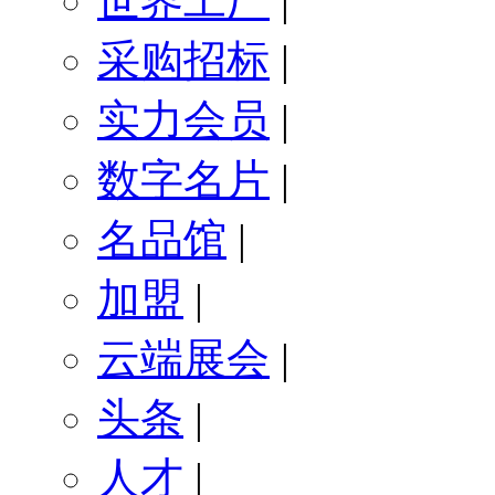
世界工厂
|
采购招标
|
实力会员
|
数字名片
|
名品馆
|
加盟
|
云端展会
|
头条
|
人才
|