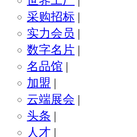
世界工厂
|
采购招标
|
实力会员
|
数字名片
|
名品馆
|
加盟
|
云端展会
|
头条
|
人才
|