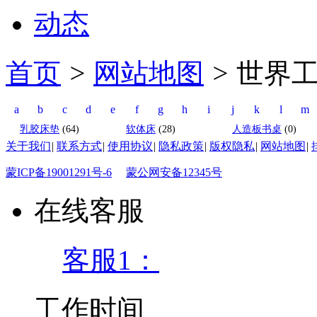
动态
首页
>
网站地图
>
世界
a
b
c
d
e
f
g
h
i
j
k
l
m
乳胶床垫
(64)
软体床
(28)
人造板书桌
(0)
关于我们
|
联系方式
|
使用协议
|
隐私政策
|
版权隐私
|
网站地图
|
蒙ICP备19001291号-6
蒙公网安备12345号
在线客服
客服1：
工作时间