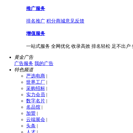
推广服务
排名推广
积分商城
意见反馈
增值服务
一站式服务 全网优化 收录高效 排名轻松 足不出户
黄金广告
广告服务
我的广告
特色频道
严选电商
|
世界工厂
|
采购招标
|
实力会员
|
数字名片
|
名品馆
|
加盟
|
云端展会
|
头条
|
人才
|