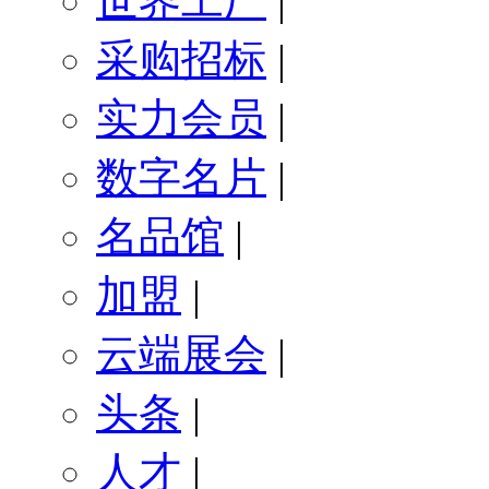
世界工厂
|
采购招标
|
实力会员
|
数字名片
|
名品馆
|
加盟
|
云端展会
|
头条
|
人才
|