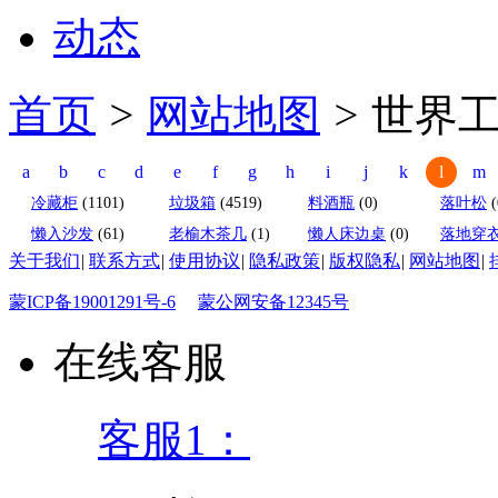
动态
首页
>
网站地图
>
世界
a
b
c
d
e
f
g
h
i
j
k
l
m
冷藏柜
(1101)
垃圾箱
(4519)
料酒瓶
(0)
落叶松
(
懒入沙发
(61)
老榆木茶几
(1)
懒人床边桌
(0)
落地穿
关于我们
|
联系方式
|
使用协议
|
隐私政策
|
版权隐私
|
网站地图
|
蒙ICP备19001291号-6
蒙公网安备12345号
在线客服
客服1：