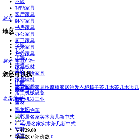
不限
智能家具
客厅家具
展开
卧室家具
书房家具
地区
办公家具
厨卫家具
不限
原木家具
北京
户外家具
上海
家具配件
展开
天津
家具板材
重庆
公共场所家具
您还可以找
河北
家具辅料
山西
床垫家具
家具
智能家具
按摩椅
家居
沙发
衣柜
椅子
茶几
木茶几
木边几
内蒙古
木工机械设备
辽宁
高级搜索
智能机器工业
吉林
黑龙江
加入购物车
江苏
浙江
心居名家实
木茶几
新中式
安徽
￥
4729.00
福建
销量数
0
评价数
0