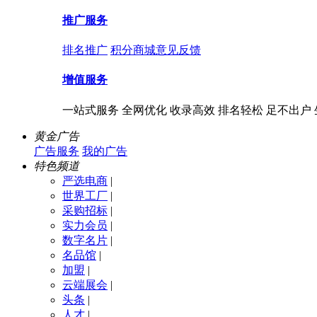
推广服务
排名推广
积分商城
意见反馈
增值服务
一站式服务 全网优化 收录高效 排名轻松 足不出户
黄金广告
广告服务
我的广告
特色频道
严选电商
|
世界工厂
|
采购招标
|
实力会员
|
数字名片
|
名品馆
|
加盟
|
云端展会
|
头条
|
人才
|