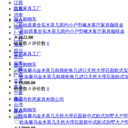
江西
世界家具工厂
山东
河南
加入购物车
湖北
湖南
原始原素全实
木茶几
简约小户型橡木客厅家具咖啡桌
广东
￥
2622.00
广西
销量数
0
评价数
0
海南
四川
世界家具工厂
贵州
云南
加入购物车
西藏
陕西
欧洛馨乌金
木茶几
电视柜角几进口天然大理石面欧式
甘肃
￥
19280.00
青海
销量数
0
评价数
0
宁夏
新疆
佛山市乾恩家具有限公司
台湾
加入购物车
香港
澳门
欧洛馨乌金
木茶几
天然大理石面新中式欧式别墅大户