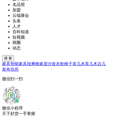
名品馆
加盟
云端展会
头条
人才
百科知道
短视频
商圈
动态
家具
智能家具
按摩椅
家居
沙发
衣柜
椅子
茶几
木茶几
木边几
发布信息
微信扫一扫
微信小程序
天下好货一手掌握