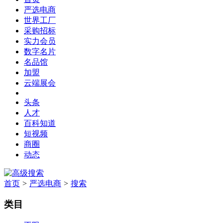
严选电商
世界工厂
采购招标
实力会员
数字名片
名品馆
加盟
云端展会
头条
人才
百科知道
短视频
商圈
动态
首页
>
严选电商
>
搜索
类目