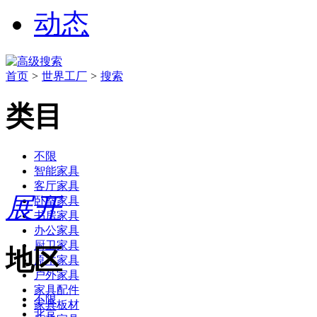
动态
首页
>
世界工厂
>
搜索
类目
不限
智能家具
客厅家具
展开
卧室家具
书房家具
办公家具
厨卫家具
地区
原木家具
户外家具
家具配件
不限
家具板材
北京