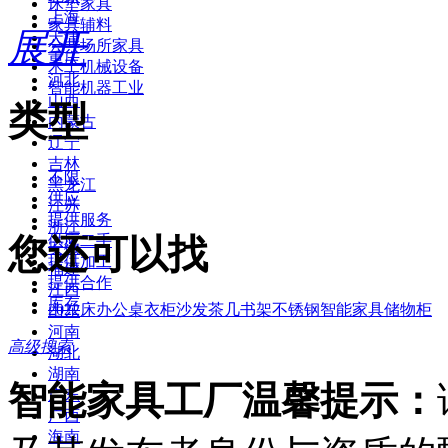
床垫家具
上海
家具辅料
展开
天津
公共场所家具
重庆
木工机械设备
河北
智能机器工业
山西
类型
内蒙古
辽宁
吉林
不限
黑龙江
供应
江苏
提供服务
浙江
您还可以找
供应二手
安徽
提供加工
福建
提供合作
江西
库存
2022
床
办公桌
衣柜
沙发
茶几
书架
不锈钢
智能家具
储物柜
山东
河南
高级搜索
湖北
湖南
智能家具工厂温馨提示：
广东
广西
海南