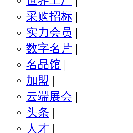
世界工厂
|
采购招标
|
实力会员
|
数字名片
|
名品馆
|
加盟
|
云端展会
|
头条
|
人才
|