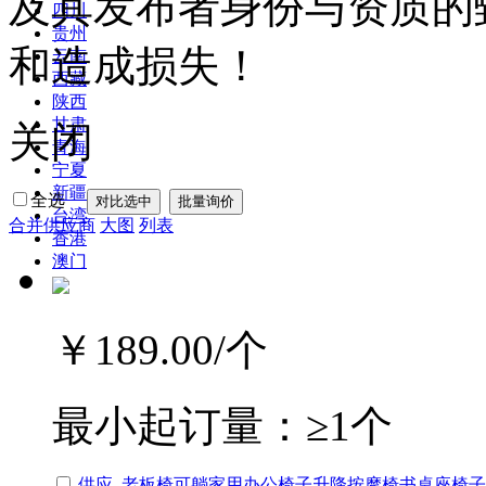
及其发布者身份与资质的
四川
贵州
和造成损失！
云南
西藏
陕西
甘肃
关闭
青海
宁夏
新疆
全选
台湾
合并供应商
大图
列表
香港
澳门
￥189.00
/个
最小起订量：
≥1个
供应_老板椅可躺家用
办公椅
子升降按摩椅书桌座椅子RC