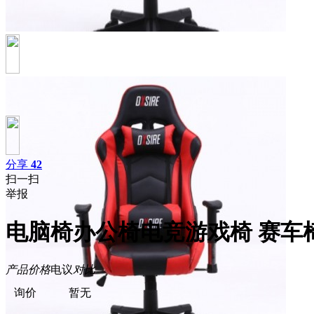
分享
42
扫一扫
举报
电脑椅办公椅电竞游戏椅 赛车
产品价格
电议
对比
询价
暂无