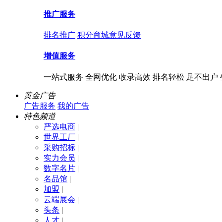
推广服务
排名推广
积分商城
意见反馈
增值服务
一站式服务 全网优化 收录高效 排名轻松 足不出户
黄金广告
广告服务
我的广告
特色频道
严选电商
|
世界工厂
|
采购招标
|
实力会员
|
数字名片
|
名品馆
|
加盟
|
云端展会
|
头条
|
人才
|