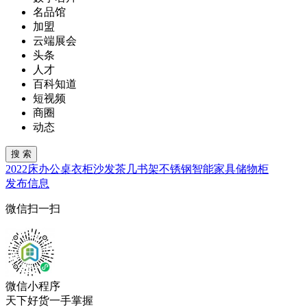
名品馆
加盟
云端展会
头条
人才
百科知道
短视频
商圈
动态
2022
床
办公桌
衣柜
沙发
茶几
书架
不锈钢
智能家具
储物柜
发布信息
微信扫一扫
微信小程序
天下好货一手掌握