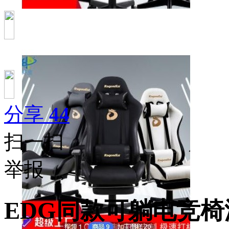
分享
44
扫一扫
举报
EDG同款可躺电竞