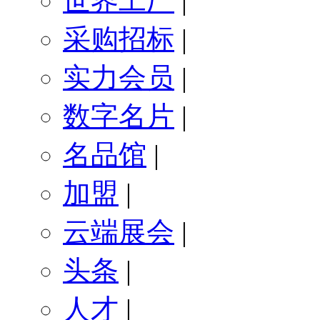
世界工厂
|
采购招标
|
实力会员
|
数字名片
|
名品馆
|
加盟
|
云端展会
|
头条
|
人才
|