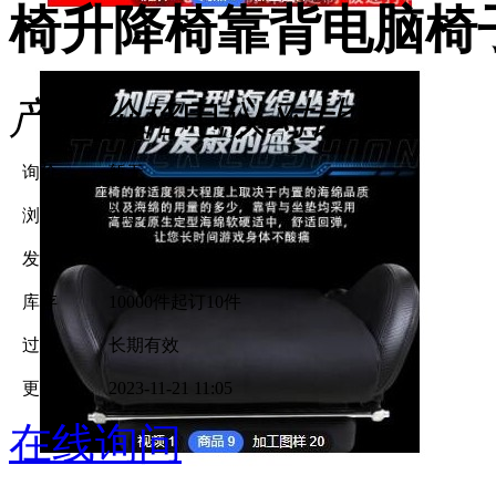
椅升降椅靠背电脑椅
产品价格
电议
对比
询价
暂无
浏览
7109
发货
浙江杭州市
库存
10000件
起订10件
过期
长期有效
更新
2023-11-21 11:05
在线询问