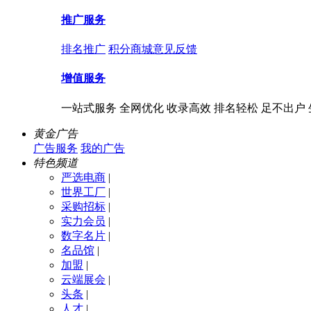
推广服务
排名推广
积分商城
意见反馈
增值服务
一站式服务 全网优化 收录高效 排名轻松 足不出户
黄金广告
广告服务
我的广告
特色频道
严选电商
|
世界工厂
|
采购招标
|
实力会员
|
数字名片
|
名品馆
|
加盟
|
云端展会
|
头条
|
人才
|