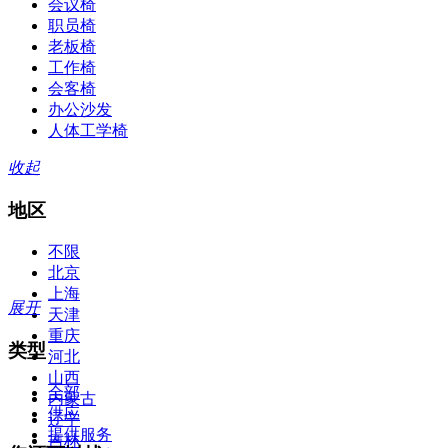
会议椅
职员椅
老板椅
工作椅
会客椅
办公沙发
人体工学椅
收起
地区
不限
北京
上海
展开
天津
重庆
类型
河北
山西
全部
内蒙古
供应
辽宁
提供服务
吉林