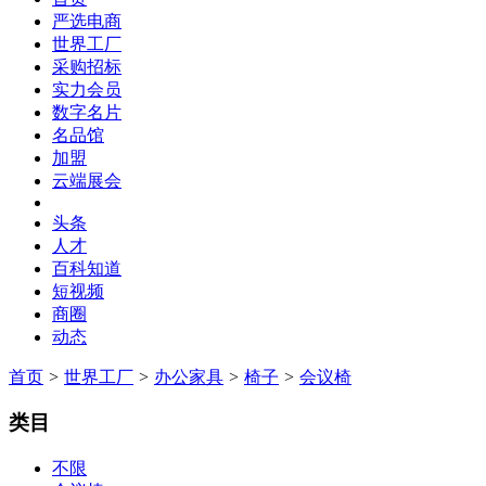
严选电商
世界工厂
采购招标
实力会员
数字名片
名品馆
加盟
云端展会
头条
人才
百科知道
短视频
商圈
动态
首页
>
世界工厂
>
办公家具
>
椅子
>
会议椅
类目
不限