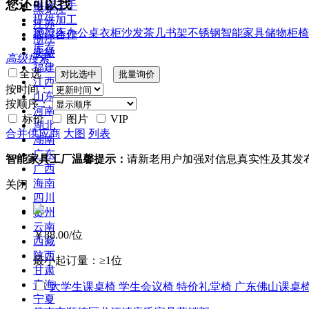
您还可以找
供应二手
黑龙江
提供加工
江苏
2022
床
办公桌
衣柜
沙发
茶几
书架
不锈钢
智能家具
储物柜
椅
提供合作
浙江
库存
安徽
高级搜索
福建
全选
江西
按时间：
山东
按顺序：
河南
标价
图片
VIP
湖北
合并供应商
大图
列表
湖南
广东
智能家具工厂温馨提示：
请新老用户加强对信息真实性及其发
广西
海南
关闭
四川
贵州
云南
￥88.00
/位
西藏
陕西
最小起订量：
≥1位
甘肃
青海
大学生课桌椅 学生会议椅 特价礼堂椅 广东佛山课桌椅
宁夏