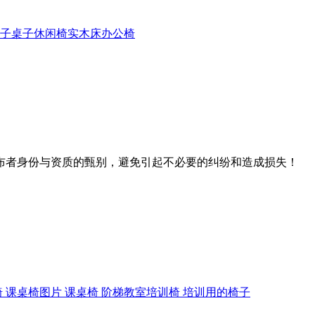
子
桌子
休闲椅
实木床
办公椅
布者身份与资质的甄别，避免引起不必要的纠纷和造成损失！
 课桌椅图片 课桌椅 阶梯教室培训椅 培训用的椅子