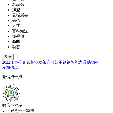
名品馆
加盟
云端展会
头条
人才
百科知道
短视频
商圈
动态
2022
床
办公桌
衣柜
沙发
茶几
书架
不锈钢
智能家具
储物柜
发布信息
微信扫一扫
微信小程序
天下好货一手掌握