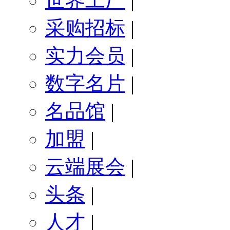
世界工厂
|
采购招标
|
实力会员
|
数字名片
|
名品馆
|
加盟
|
云端展会
|
头条
|
人才
|