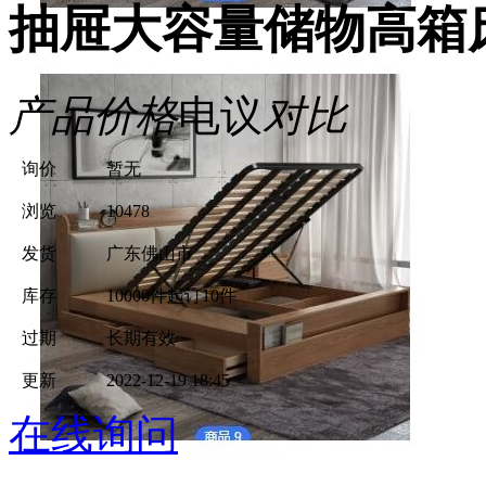
抽屉大容量储物高箱
产品价格
电议
对比
询价
暂无
浏览
10478
发货
广东佛山市
库存
10000件
起订10件
过期
长期有效
更新
2022-12-19 18:45
在线询问