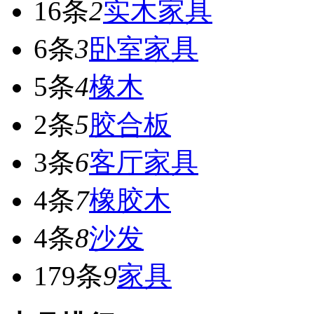
16条
2
实木家具
6条
3
卧室家具
5条
4
橡木
2条
5
胶合板
3条
6
客厅家具
4条
7
橡胶木
4条
8
沙发
179条
9
家具