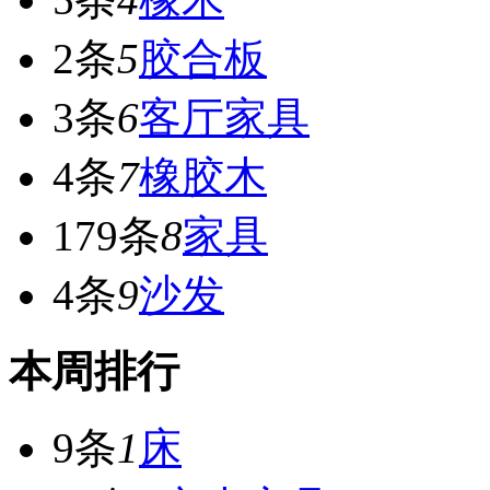
2条
5
胶合板
3条
6
客厅家具
4条
7
橡胶木
179条
8
家具
4条
9
沙发
本周排行
9条
1
床