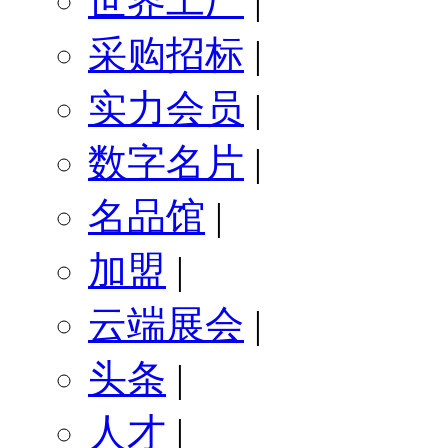
世界工厂
|
采购招标
|
实力会员
|
数字名片
|
名品馆
|
加盟
|
云端展会
|
头条
|
人才
|