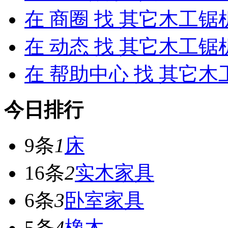
在
商圈
找 其它木工锯
在
动态
找 其它木工锯
在
帮助中心
找 其它木
今日排行
9条
1
床
16条
2
实木家具
6条
3
卧室家具
5条
4
橡木