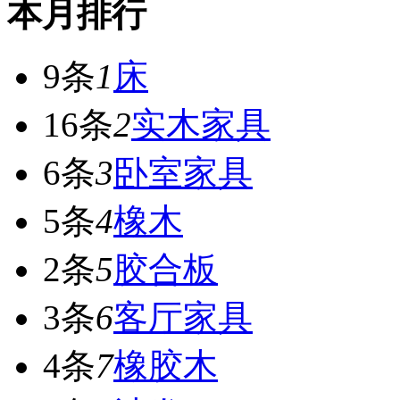
本月排行
9条
1
床
16条
2
实木家具
6条
3
卧室家具
5条
4
橡木
2条
5
胶合板
3条
6
客厅家具
4条
7
橡胶木