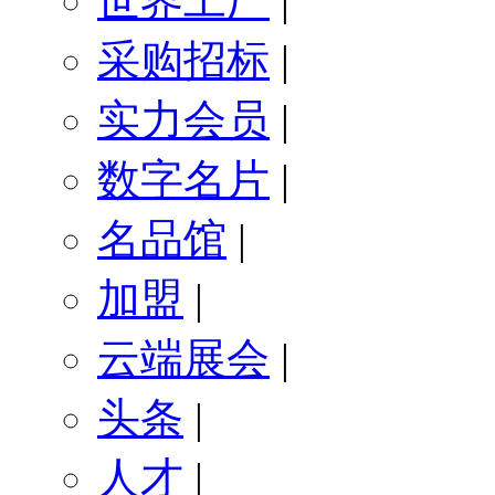
世界工厂
|
采购招标
|
实力会员
|
数字名片
|
名品馆
|
加盟
|
云端展会
|
头条
|
人才
|