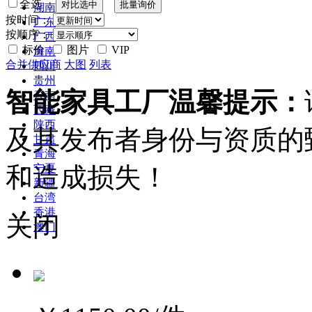
全选
湖南
按时间：
广东
按顺序：
广西
标价
图片
VIP
海南
合并供应商
大图
列表
四川
贵州
智能家具工厂温馨提示：
云南
西藏
陕西
及其发布者身份与资质的
甘肃
青海
和造成损失！
宁夏
新疆
台湾
香港
关闭
澳门