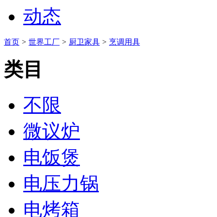
动态
首页
>
世界工厂
>
厨卫家具
>
烹调用具
类目
不限
微议炉
电饭煲
电压力锅
电烤箱