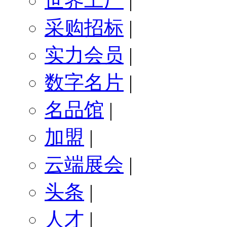
世界工厂
|
采购招标
|
实力会员
|
数字名片
|
名品馆
|
加盟
|
云端展会
|
头条
|
人才
|