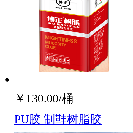
￥
130.00
/桶
PU胶 制鞋树脂胶