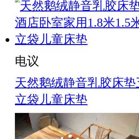
电议
天然鹅绒静音乳胶床垫五
立袋儿童床垫