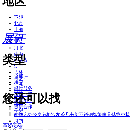
地区
不限
北京
上海
展开
天津
重庆
河北
山西
类型
内蒙古
辽宁
吉林
全部
黑龙江
供应
江苏
提供服务
浙江
您还可以找
供应二手
安徽
提供加工
福建
提供合作
江西
库存
2022
床
办公桌
衣柜
沙发
茶几
书架
不锈钢
智能家具
储物柜
椅
山东
河南
高级搜索
湖北