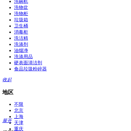
洗碗机
洗物盆
洗物柜
垃圾箱
卫生桶
消毒柜
洗洁精
洗涤剂
油烟净
洗涤用品
硬表面清洁剂
食品垃圾粉碎器
收起
地区
不限
北京
上海
展开
天津
重庆