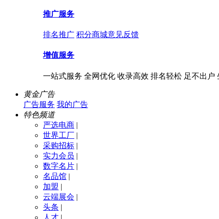
推广服务
排名推广
积分商城
意见反馈
增值服务
一站式服务 全网优化 收录高效 排名轻松 足不出户
黄金广告
广告服务
我的广告
特色频道
严选电商
|
世界工厂
|
采购招标
|
实力会员
|
数字名片
|
名品馆
|
加盟
|
云端展会
|
头条
|
人才
|