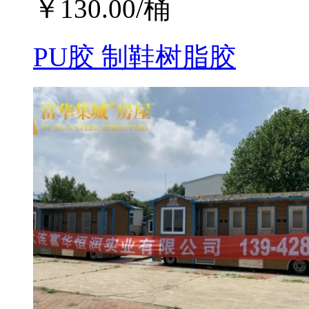
￥
130.00
/桶
PU胶 制鞋树脂胶