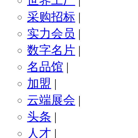
世界工厂
|
采购招标
|
实力会员
|
数字名片
|
名品馆
|
加盟
|
云端展会
|
头条
|
人才
|