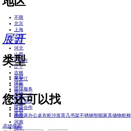
地区
不限
北京
上海
展开
天津
重庆
河北
山西
类型
内蒙古
辽宁
吉林
全部
黑龙江
供应
江苏
提供服务
浙江
您还可以找
供应二手
安徽
提供加工
福建
提供合作
江西
库存
2022
床
办公桌
衣柜
沙发
茶几
书架
不锈钢
智能家具
储物柜
椅
山东
河南
高级搜索
湖北