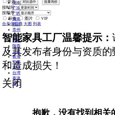
全选
湖南
按时间：
广东
按顺序：
广西
标价
图片
VIP
海南
合并供应商
大图
列表
四川
贵州
智能家具工厂温馨提示：
云南
西藏
陕西
及其发布者身份与资质的
甘肃
青海
和造成损失！
宁夏
新疆
台湾
香港
关闭
澳门
抱歉，没有找到相关