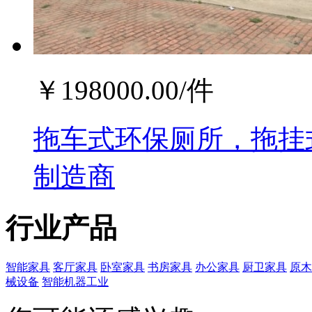
￥
198000.00
/件
拖车式环保厕所，拖挂
制造商
行业产品
智能家具
客厅家具
卧室家具
书房家具
办公家具
厨卫家具
原木
械设备
智能机器工业