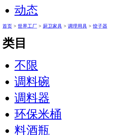
动态
首页
>
世界工厂
>
厨卫家具
>
调理用具
>
饺子器
类目
不限
调料碗
调料器
环保米桶
料酒瓶