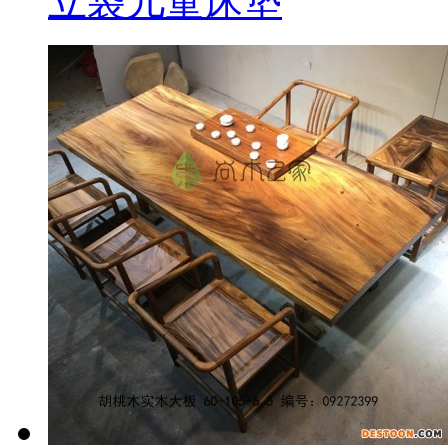
立袋儿童床垫