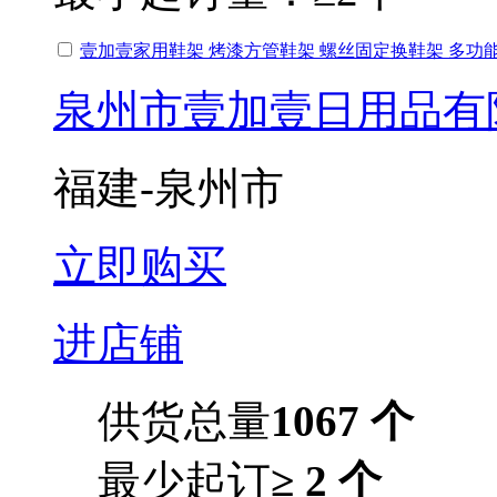
壹加壹家用鞋架 烤漆方管鞋架 螺丝固定换鞋架 多功
泉州市壹加壹日用品有
福建-泉州市
立即购买
进店铺
供货总量
1067 个
最少起订
≥ 2 个