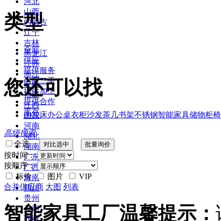
河北
山西
类型
内蒙古
辽宁
吉林
全部
黑龙江
供应
江苏
提供服务
浙江
您还可以找
供应二手
安徽
提供加工
福建
提供合作
江西
库存
2022
床
办公桌
衣柜
沙发
茶几
书架
不锈钢
智能家具
储物柜
椅
山东
河南
高级搜索
湖北
全选
湖南
按时间：
广东
按顺序：
广西
标价
图片
VIP
海南
合并供应商
大图
列表
四川
贵州
智能家具工厂温馨提示：
云南
西藏