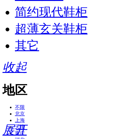
简约现代鞋柜
超薄玄关鞋柜
其它
收起
地区
不限
北京
上海
展开
天津
重庆