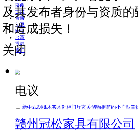
陕西
及其发布者身份与资质的
甘肃
青海
和造成损失！
宁夏
新疆
台湾
香港
关闭
澳门
电议
新中式胡桃木实木鞋柜门厅玄关储物柜简约小户型置
赣州冠松家具有限公司