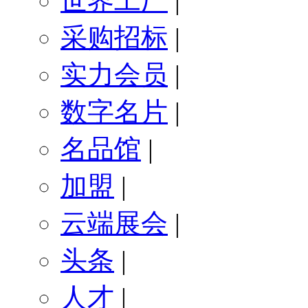
世界工厂
|
采购招标
|
实力会员
|
数字名片
|
名品馆
|
加盟
|
云端展会
|
头条
|
人才
|