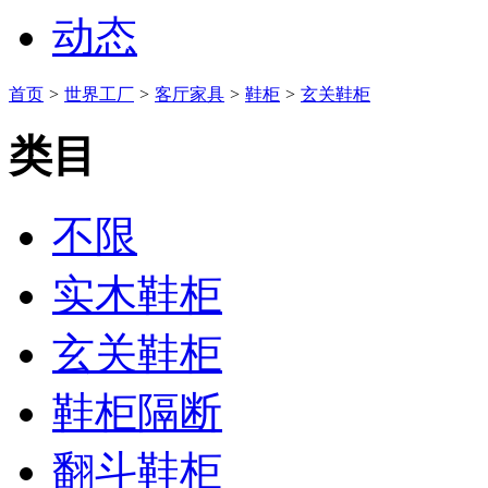
动态
首页
>
世界工厂
>
客厅家具
>
鞋柜
>
玄关鞋柜
类目
不限
实木鞋柜
玄关鞋柜
鞋柜隔断
翻斗鞋柜