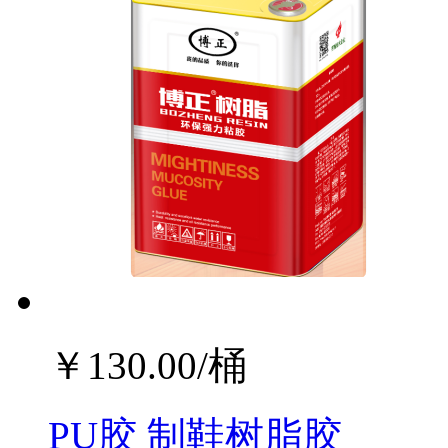
￥
130.00
/桶
PU胶 制鞋树脂胶