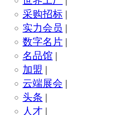
世界工厂
|
采购招标
|
实力会员
|
数字名片
|
名品馆
|
加盟
|
云端展会
|
头条
|
人才
|