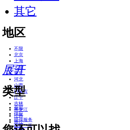
其它
地区
不限
北京
上海
展开
天津
重庆
河北
山西
类型
内蒙古
辽宁
吉林
全部
黑龙江
供应
江苏
提供服务
浙江
您还可以找
供应二手
安徽