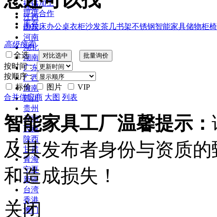
提供加工
福建
提供合作
江西
库存
2022
床
办公桌
衣柜
沙发
茶几
书架
不锈钢
智能家具
储物柜
椅
山东
河南
高级搜索
湖北
全选
湖南
按时间：
广东
按顺序：
广西
标价
图片
VIP
海南
合并供应商
大图
列表
四川
贵州
智能家具工厂温馨提示：
云南
西藏
陕西
及其发布者身份与资质的
甘肃
青海
和造成损失！
宁夏
新疆
台湾
香港
关闭
澳门