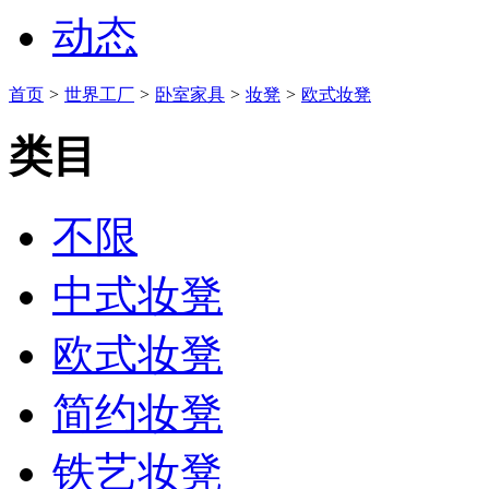
动态
首页
>
世界工厂
>
卧室家具
>
妆凳
>
欧式妆凳
类目
不限
中式妆凳
欧式妆凳
简约妆凳
铁艺妆凳