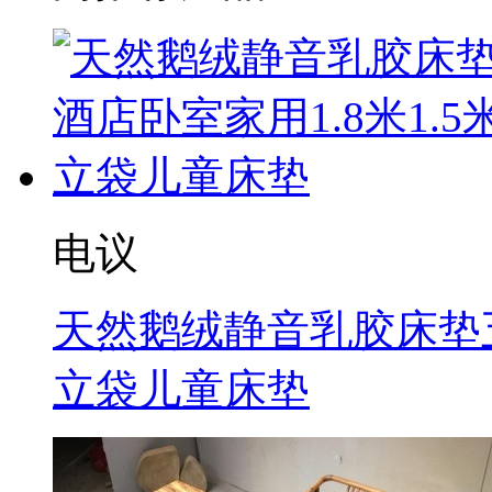
电议
天然鹅绒静音乳胶床垫五
立袋儿童床垫