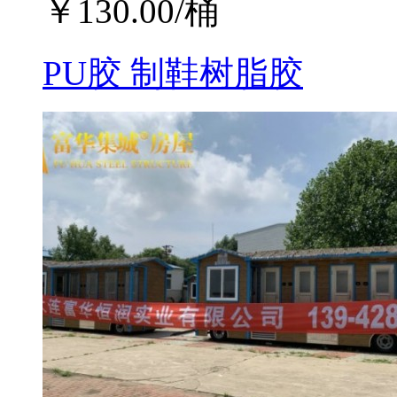
￥
130.00
/桶
PU胶 制鞋树脂胶