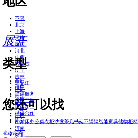
地区
不限
北京
上海
展开
天津
重庆
河北
山西
类型
内蒙古
辽宁
吉林
全部
黑龙江
供应
江苏
提供服务
浙江
您还可以找
供应二手
安徽
提供加工
福建
提供合作
江西
库存
2022
床
办公桌
衣柜
沙发
茶几
书架
不锈钢
智能家具
储物柜
椅
山东
河南
高级搜索
湖北