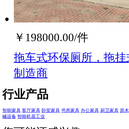
￥
198000.00
/件
拖车式环保厕所，拖挂
制造商
行业产品
智能家具
客厅家具
卧室家具
书房家具
办公家具
厨卫家具
原木
械设备
智能机器工业