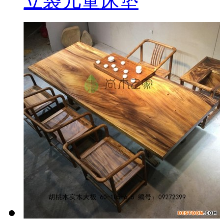
立袋儿童床垫