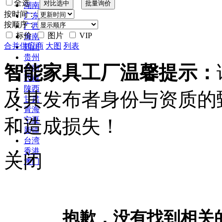
全选
湖南
按时间：
广东
按顺序：
广西
标价
图片
VIP
海南
合并供应商
大图
列表
四川
贵州
智能家具工厂温馨提示：
云南
西藏
陕西
及其发布者身份与资质的
甘肃
青海
和造成损失！
宁夏
新疆
台湾
香港
关闭
澳门
抱歉，没有找到相关