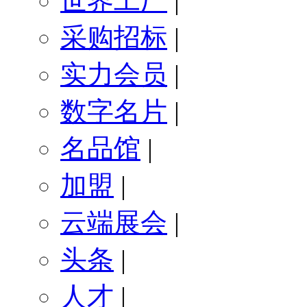
世界工厂
|
采购招标
|
实力会员
|
数字名片
|
名品馆
|
加盟
|
云端展会
|
头条
|
人才
|