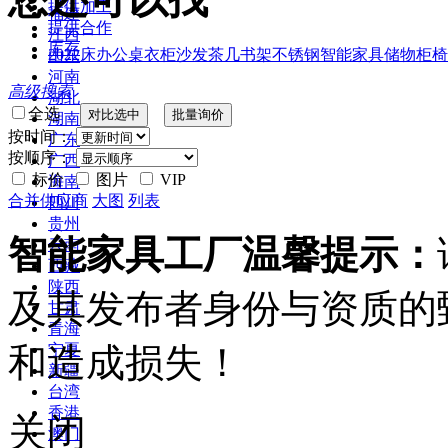
提供加工
福建
提供合作
江西
库存
2022
床
办公桌
衣柜
沙发
茶几
书架
不锈钢
智能家具
储物柜
椅
山东
河南
高级搜索
湖北
全选
湖南
按时间：
广东
按顺序：
广西
标价
图片
VIP
海南
合并供应商
大图
列表
四川
贵州
智能家具工厂温馨提示：
云南
西藏
陕西
及其发布者身份与资质的
甘肃
青海
和造成损失！
宁夏
新疆
台湾
香港
关闭
澳门