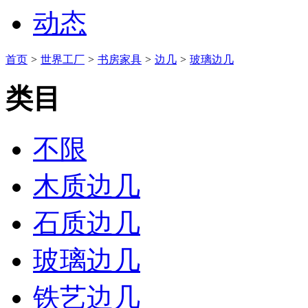
动态
首页
>
世界工厂
>
书房家具
>
边几
>
玻璃边几
类目
不限
木质边几
石质边几
玻璃边几
铁艺边几