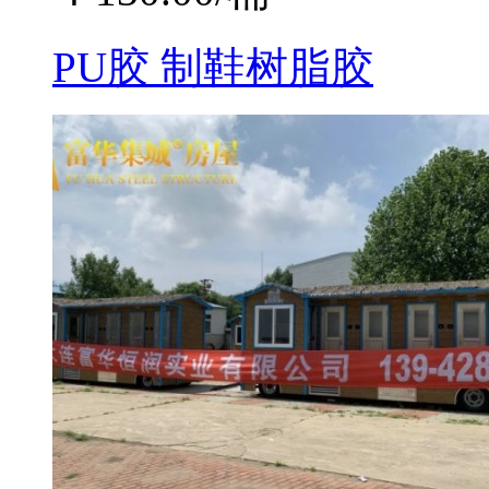
PU胶 制鞋树脂胶