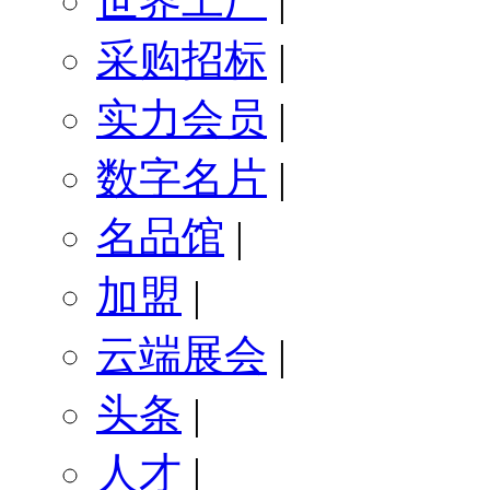
世界工厂
|
采购招标
|
实力会员
|
数字名片
|
名品馆
|
加盟
|
云端展会
|
头条
|
人才
|