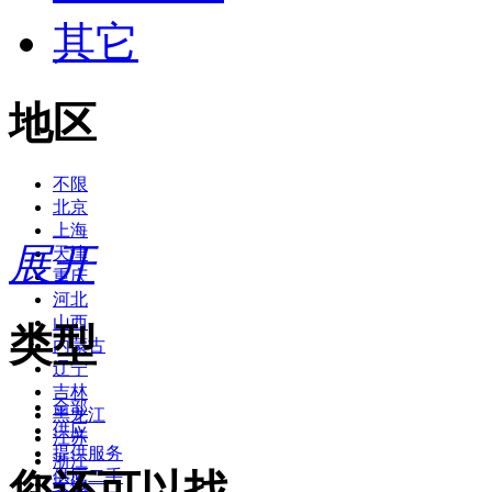
其它
地区
不限
北京
上海
展开
天津
重庆
河北
山西
类型
内蒙古
辽宁
吉林
全部
黑龙江
供应
江苏
提供服务
浙江
您还可以找
供应二手
安徽