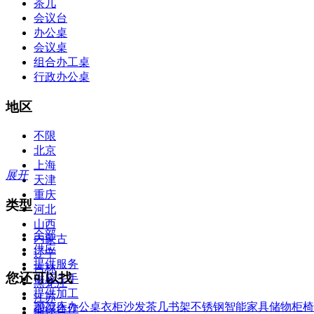
茶几
会议台
办公桌
会议桌
组合办工桌
行政办公桌
地区
不限
北京
上海
展开
天津
重庆
类型
河北
山西
全部
内蒙古
供应
辽宁
提供服务
吉林
您还可以找
供应二手
黑龙江
提供加工
江苏
2022
床
办公桌
衣柜
沙发
茶几
书架
不锈钢
智能家具
储物柜
椅
提供合作
浙江