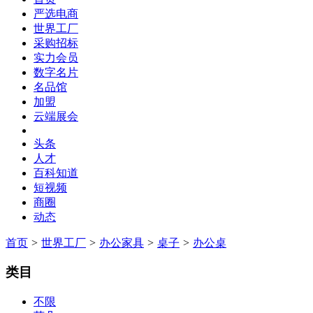
严选电商
世界工厂
采购招标
实力会员
数字名片
名品馆
加盟
云端展会
头条
人才
百科知道
短视频
商圈
动态
首页
>
世界工厂
>
办公家具
>
桌子
>
办公桌
类目
不限