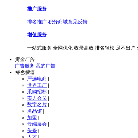
推广服务
排名推广
积分商城
意见反馈
增值服务
一站式服务 全网优化 收录高效 排名轻松 足不出户
黄金广告
广告服务
我的广告
特色频道
严选电商
|
世界工厂
|
采购招标
|
实力会员
|
数字名片
|
名品馆
|
加盟
|
云端展会
|
头条
|
人才
|