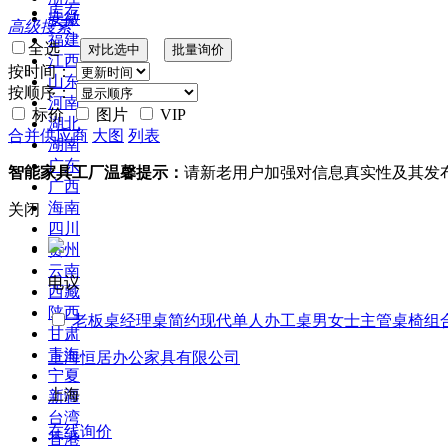
库存
安徽
高级搜索
福建
全选
江西
按时间：
山东
按顺序：
河南
标价
图片
VIP
湖北
合并供应商
大图
列表
湖南
广东
智能家具工厂温馨提示：
请新老用户加强对信息真实性及其发
广西
海南
关闭
四川
贵州
云南
电议
西藏
陕西
老板桌经理桌简约现代单人办工桌男女士主管桌椅组
甘肃
青海
上海恒居办公家具有限公司
宁夏
上海
新疆
台湾
在线询价
香港