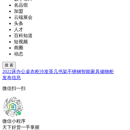
名品馆
加盟
云端展会
头条
人才
百科知道
短视频
商圈
动态
2022
床
办公桌
衣柜
沙发
茶几
书架
不锈钢
智能家具
储物柜
发布信息
微信扫一扫
微信小程序
天下好货一手掌握