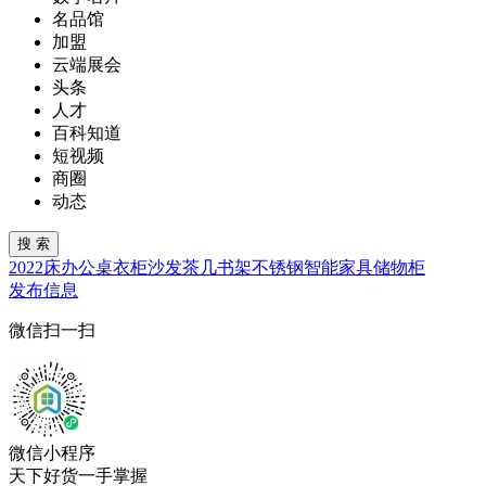
名品馆
加盟
云端展会
头条
人才
百科知道
短视频
商圈
动态
2022
床
办公桌
衣柜
沙发
茶几
书架
不锈钢
智能家具
储物柜
发布信息
微信扫一扫
微信小程序
天下好货一手掌握