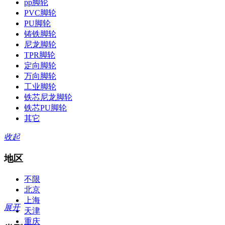
pp脚轮
PVC脚轮
PU脚轮
铸铁脚轮
尼龙脚轮
TPR脚轮
定向脚轮
万向脚轮
工业脚轮
铁芯尼龙脚轮
铁芯PU脚轮
其它
收起
地区
不限
北京
上海
展开
天津
重庆