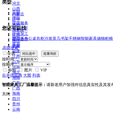
类型
河北
山西
全部
内蒙古
供应
辽宁
提供服务
吉林
您还可以找
供应二手
黑龙江
提供加工
江苏
2022
床
办公桌
衣柜
沙发
茶几
书架
不锈钢
智能家具
储物柜
椅
提供合作
浙江
库存
安徽
高级搜索
福建
全选
江西
按时间：
山东
按顺序：
河南
标价
图片
VIP
湖北
合并供应商
大图
列表
湖南
广东
智能家具工厂温馨提示：
请新老用户加强对信息真实性及其发
广西
海南
关闭
四川
贵州
云南