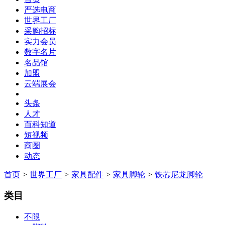
严选电商
世界工厂
采购招标
实力会员
数字名片
名品馆
加盟
云端展会
头条
人才
百科知道
短视频
商圈
动态
首页
>
世界工厂
>
家具配件
>
家具脚轮
>
铁芯尼龙脚轮
类目
不限