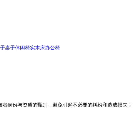
子
桌子
休闲椅
实木床
办公椅
布者身份与资质的甄别，避免引起不必要的纠纷和造成损失！