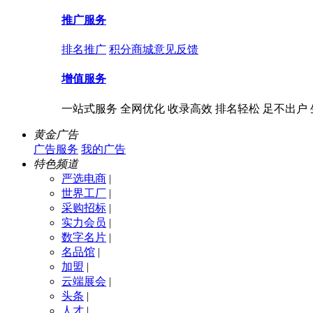
推广服务
排名推广
积分商城
意见反馈
增值服务
一站式服务 全网优化 收录高效 排名轻松 足不出户
黄金广告
广告服务
我的广告
特色频道
严选电商
|
世界工厂
|
采购招标
|
实力会员
|
数字名片
|
名品馆
|
加盟
|
云端展会
|
头条
|
人才
|