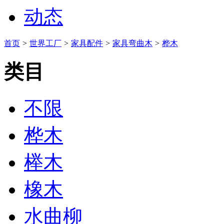
动态
首页
>
世界工厂
>
家具配件
>
家具弯曲木
>
桦木
类目
不限
桦木
榉木
橡木
水曲柳