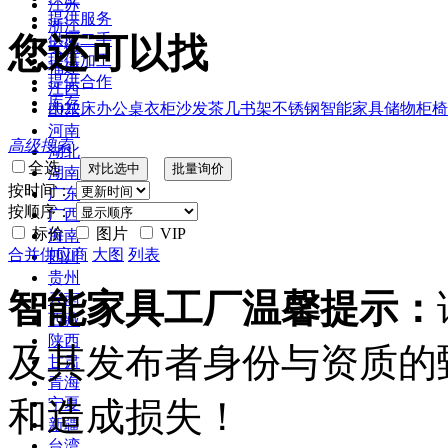
江苏
提供服务
浙江
您还可以找
供应二手
安徽
提供加工
福建
提供合作
江西
库存
2022
床
办公桌
衣柜
沙发
茶几
书架
不锈钢
智能家具
储物柜
椅
山东
河南
高级搜索
湖北
全选
湖南
按时间：
广东
按顺序：
广西
标价
图片
VIP
海南
合并供应商
大图
列表
四川
贵州
智能家具工厂温馨提示：
云南
西藏
陕西
及其发布者身份与资质的
甘肃
青海
和造成损失！
宁夏
新疆
台湾