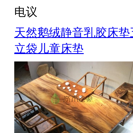
电议
天然鹅绒静音乳胶床垫五
立袋儿童床垫