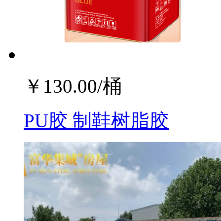
￥
130.00
/桶
PU胶 制鞋树脂胶