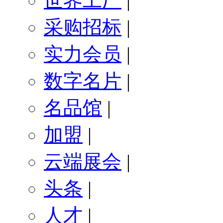
世界工厂
|
采购招标
|
实力会员
|
数字名片
|
名品馆
|
加盟
|
云端展会
|
头条
|
人才
|