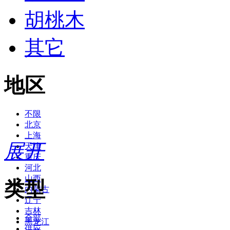
胡桃木
其它
地区
不限
北京
上海
展开
天津
重庆
河北
山西
类型
内蒙古
辽宁
吉林
全部
黑龙江
供应