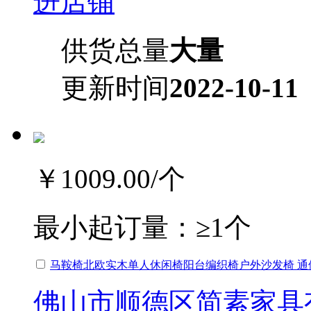
进店铺
供货总量
大量
更新时间
2022-10-11
￥1009.00
/个
最小起订量：
≥1个
马鞍椅北欧实木单人休闲椅阳台编织椅户外沙发椅 通
佛山市顺德区简素家具