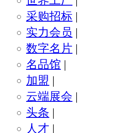
世界工厂
|
采购招标
|
实力会员
|
数字名片
|
名品馆
|
加盟
|
云端展会
|
头条
|
人才
|