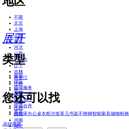
地区
不限
北京
上海
展开
天津
重庆
河北
山西
类型
内蒙古
辽宁
吉林
全部
黑龙江
供应
江苏
提供服务
浙江
您还可以找
供应二手
安徽
提供加工
福建
提供合作
江西
库存
2022
床
办公桌
衣柜
沙发
茶几
书架
不锈钢
智能家具
储物柜
椅
山东
河南
高级搜索
湖北