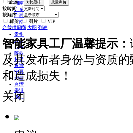
全选
湖南
按时间：
广东
按顺序：
广西
标价
图片
VIP
海南
合并供应商
大图
列表
四川
贵州
智能家具工厂温馨提示：
云南
西藏
陕西
及其发布者身份与资质的
甘肃
青海
和造成损失！
宁夏
新疆
台湾
香港
关闭
澳门