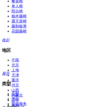
餐桌椅
单人椅
阳台椅
柚木藤椅
露天座椅
藤制板凳
花园藤椅
收起
地区
不限
北京
上海
展开
天津
重庆
类型
河北
山西
全部
内蒙古
供应
辽宁
提供服务
吉林