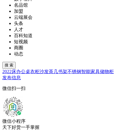
名品馆
加盟
云端展会
头条
人才
百科知道
短视频
商圈
动态
2022
床
办公桌
衣柜
沙发
茶几
书架
不锈钢
智能家具
储物柜
发布信息
微信扫一扫
微信小程序
天下好货一手掌握