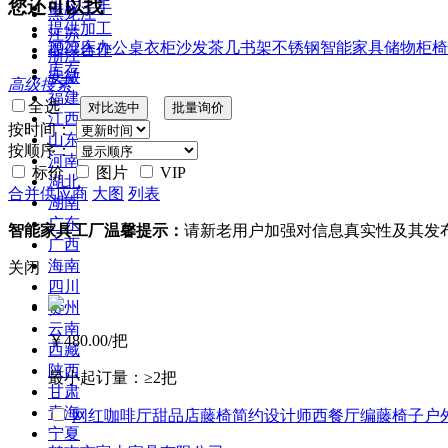
您还可以找
供应二手
黑龙江
提供加工
江苏
2022
床
办公桌
衣柜
沙发
茶几
书架
不锈钢
智能家具
储物柜
椅
提供合作
浙江
库存
安徽
高级搜索
福建
全选
江西
按时间：
山东
按顺序：
河南
标价
图片
VIP
湖北
合并供应商
大图
列表
湖南
广东
智能家具工厂温馨提示：
请新老用户加强对信息真实性及其发
广西
海南
关闭
四川
贵州
云南
￥480.00
/把
西藏
陕西
最小起订量：
≥2把
甘肃
青海
网红咖啡厅甜品店藤椅简约设计师西餐厅编藤椅子户
宁夏