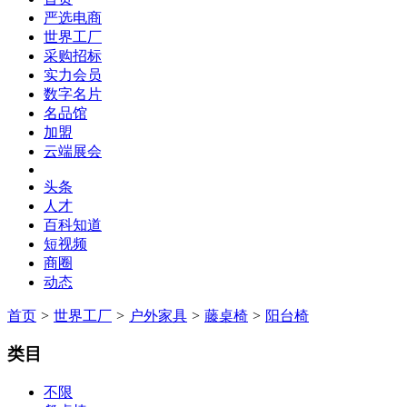
严选电商
世界工厂
采购招标
实力会员
数字名片
名品馆
加盟
云端展会
头条
人才
百科知道
短视频
商圈
动态
首页
>
世界工厂
>
户外家具
>
藤桌椅
>
阳台椅
类目
不限