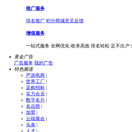
推广服务
排名推广
积分商城
意见反馈
增值服务
一站式服务 全网优化 收录高效 排名轻松 足不出户
黄金广告
广告服务
我的广告
特色频道
严选电商
|
世界工厂
|
采购招标
|
实力会员
|
数字名片
|
名品馆
|
加盟
|
云端展会
|
头条
|
人才
|