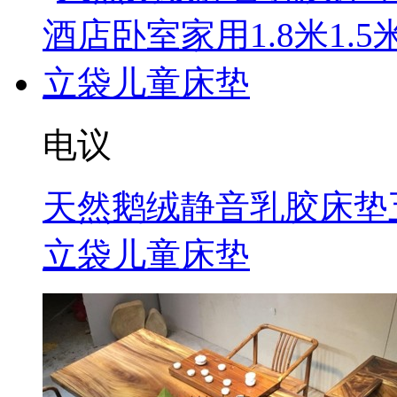
电议
天然鹅绒静音乳胶床垫五
立袋儿童床垫