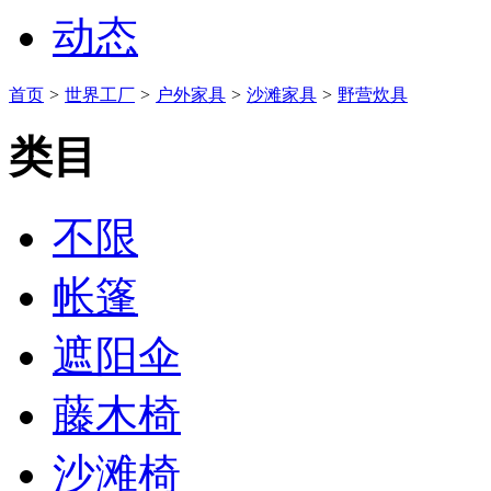
动态
首页
>
世界工厂
>
户外家具
>
沙滩家具
>
野营炊具
类目
不限
帐篷
遮阳伞
藤木椅
沙滩椅