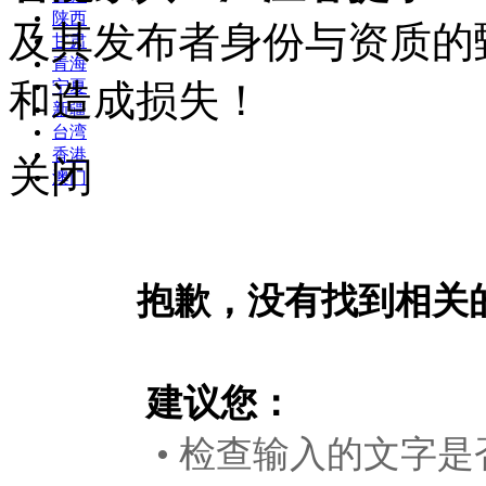
陕西
及其发布者身份与资质的
甘肃
青海
和造成损失！
宁夏
新疆
台湾
香港
关闭
澳门
抱歉，没有找到相关
建议您：
• 检查输入的文字是