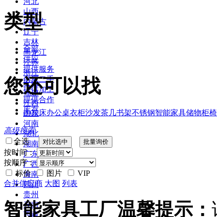
河北
山西
类型
内蒙古
辽宁
吉林
全部
黑龙江
供应
江苏
提供服务
浙江
您还可以找
供应二手
安徽
提供加工
福建
提供合作
江西
库存
2022
床
办公桌
衣柜
沙发
茶几
书架
不锈钢
智能家具
储物柜
椅
山东
河南
高级搜索
湖北
全选
湖南
按时间：
广东
按顺序：
广西
标价
图片
VIP
海南
合并供应商
大图
列表
四川
贵州
智能家具工厂温馨提示：
云南
西藏