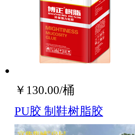
￥
130.00
/桶
PU胶 制鞋树脂胶