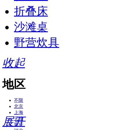
折叠床
沙滩桌
野营炊具
收起
地区
不限
北京
上海
展开
天津
重庆