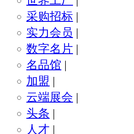
世界工厂
|
采购招标
|
实力会员
|
数字名片
|
名品馆
|
加盟
|
云端展会
|
头条
|
人才
|