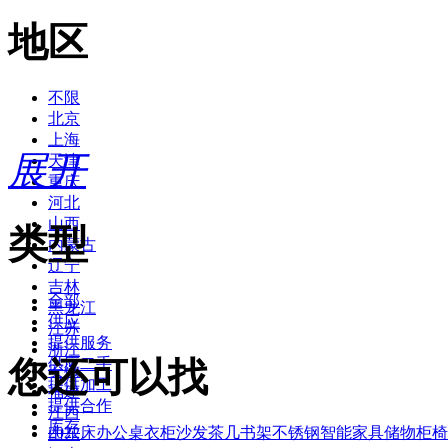
地区
不限
北京
上海
展开
天津
重庆
河北
山西
类型
内蒙古
辽宁
吉林
全部
黑龙江
供应
江苏
提供服务
浙江
您还可以找
供应二手
安徽
提供加工
福建
提供合作
江西
库存
2022
床
办公桌
衣柜
沙发
茶几
书架
不锈钢
智能家具
储物柜
椅
山东