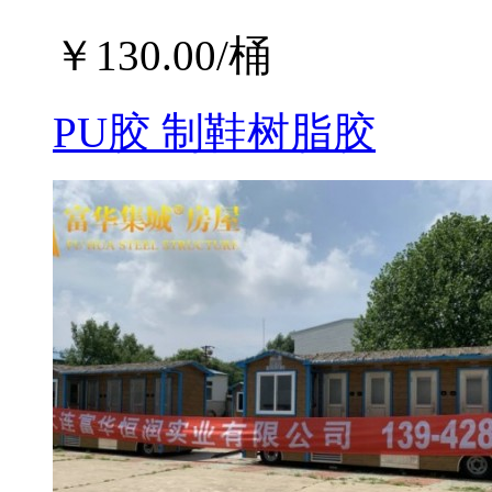
￥
130.00
/桶
PU胶 制鞋树脂胶