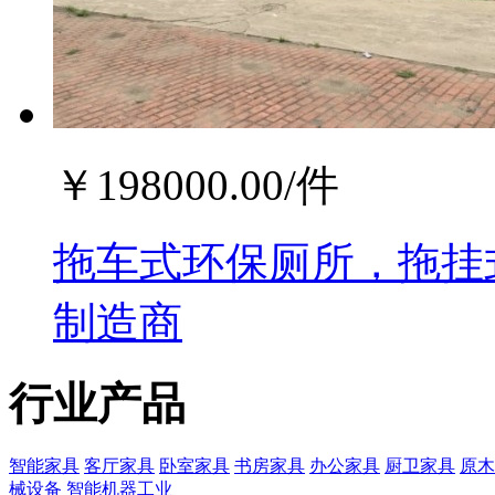
￥
198000.00
/件
拖车式环保厕所，拖挂
制造商
行业产品
智能家具
客厅家具
卧室家具
书房家具
办公家具
厨卫家具
原木
械设备
智能机器工业