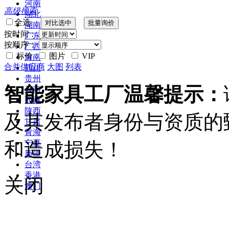
河南
高级搜索
湖北
全选
湖南
按时间：
广东
按顺序：
广西
标价
图片
VIP
海南
合并供应商
大图
列表
四川
贵州
智能家具工厂温馨提示：
云南
西藏
陕西
及其发布者身份与资质的
甘肃
青海
和造成损失！
宁夏
新疆
台湾
香港
关闭
澳门