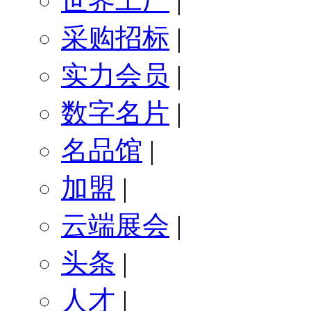
世界工厂
|
采购招标
|
实力会员
|
数字名片
|
名品馆
|
加盟
|
云端展会
|
头条
|
人才
|