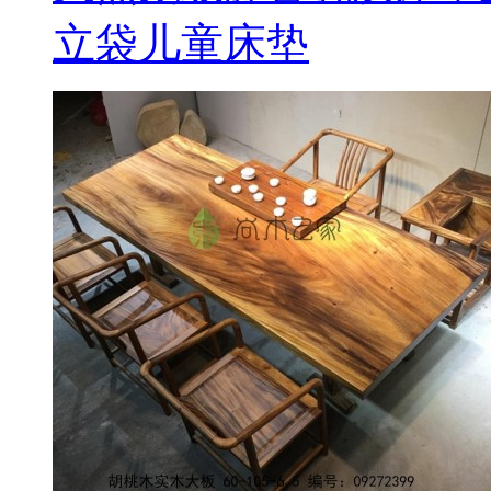
立袋儿童床垫