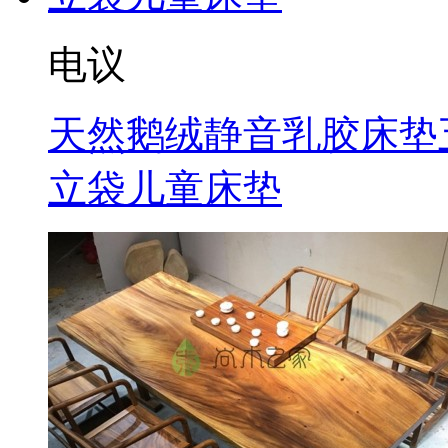
电议
天然鹅绒静音乳胶床垫五
立袋儿童床垫