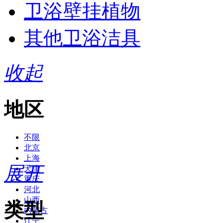
卫浴壁挂植物
其他卫浴洁具
收起
地区
不限
北京
上海
展开
天津
重庆
河北
山西
类型
内蒙古
辽宁