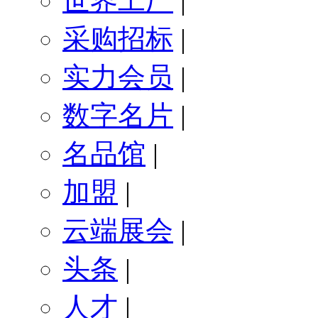
世界工厂
|
采购招标
|
实力会员
|
数字名片
|
名品馆
|
加盟
|
云端展会
|
头条
|
人才
|