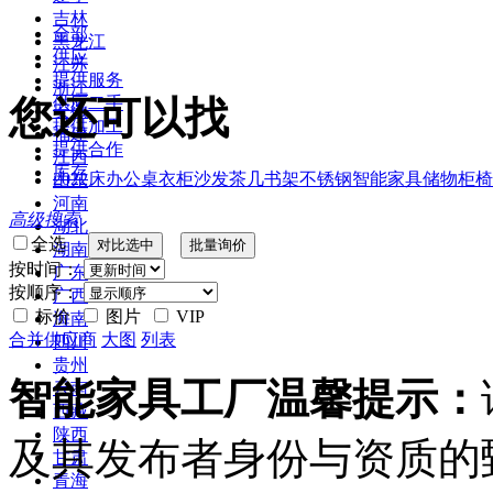
吉林
全部
黑龙江
供应
江苏
提供服务
浙江
您还可以找
供应二手
安徽
提供加工
福建
提供合作
江西
库存
2022
床
办公桌
衣柜
沙发
茶几
书架
不锈钢
智能家具
储物柜
椅
山东
河南
高级搜索
湖北
全选
湖南
按时间：
广东
按顺序：
广西
标价
图片
VIP
海南
合并供应商
大图
列表
四川
贵州
智能家具工厂温馨提示：
云南
西藏
陕西
及其发布者身份与资质的
甘肃
青海