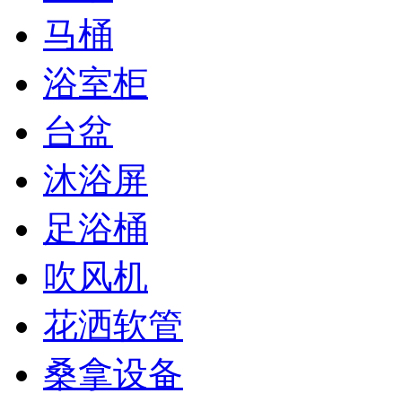
马桶
浴室柜
台盆
沐浴屏
足浴桶
吹风机
花洒软管
桑拿设备