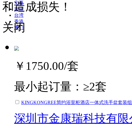
和造成损失！
宁夏
新疆
台湾
香港
关闭
澳门
￥1750.00
/套
最小起订量：
≥2套
KINGKONGREE简约浴室柜酒店一体式洗手盆套装
深圳市金康瑞科技有限