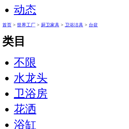
动态
首页
>
世界工厂
>
厨卫家具
>
卫浴洁具
>
台盆
类目
不限
水龙头
卫浴房
花洒
浴缸