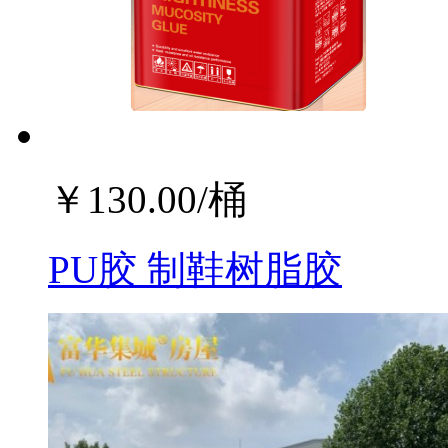
￥
130.00
/桶
PU胶 制鞋树脂胶