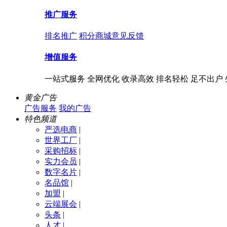
推广服务
排名推广
积分商城
意见反馈
增值服务
一站式服务 全网优化 收录高效 排名轻松 足不出户
黄金广告
广告服务
我的广告
特色频道
严选电商
|
世界工厂
|
采购招标
|
实力会员
|
数字名片
|
名品馆
|
加盟
|
云端展会
|
头条
|
人才
|