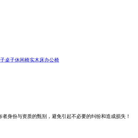
子
桌子
休闲椅
实木床
办公椅
布者身份与资质的甄别，避免引起不必要的纠纷和造成损失！