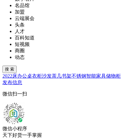
名品馆
加盟
云端展会
头条
人才
百科知道
短视频
商圈
动态
2022
床
办公桌
衣柜
沙发
茶几
书架
不锈钢
智能家具
储物柜
发布信息
微信扫一扫
微信小程序
天下好货一手掌握