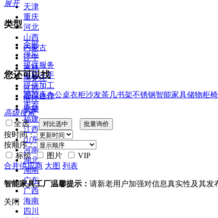
展开
天津
重庆
类型
河北
山西
全部
内蒙古
供应
辽宁
提供服务
吉林
您还可以找
供应二手
黑龙江
提供加工
江苏
2022
床
办公桌
衣柜
沙发
茶几
书架
不锈钢
智能家具
储物柜
椅
提供合作
浙江
库存
安徽
高级搜索
福建
全选
江西
按时间：
山东
按顺序：
河南
标价
图片
VIP
湖北
合并供应商
大图
列表
湖南
广东
智能家具工厂温馨提示：
请新老用户加强对信息真实性及其发
广西
海南
关闭
四川