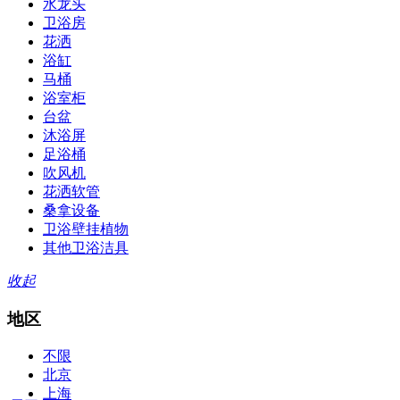
水龙头
卫浴房
花洒
浴缸
马桶
浴室柜
台盆
沐浴屏
足浴桶
吹风机
花洒软管
桑拿设备
卫浴壁挂植物
其他卫浴洁具
收起
地区
不限
北京
上海