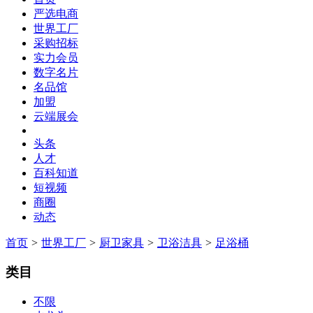
严选电商
世界工厂
采购招标
实力会员
数字名片
名品馆
加盟
云端展会
头条
人才
百科知道
短视频
商圈
动态
首页
>
世界工厂
>
厨卫家具
>
卫浴洁具
>
足浴桶
类目
不限