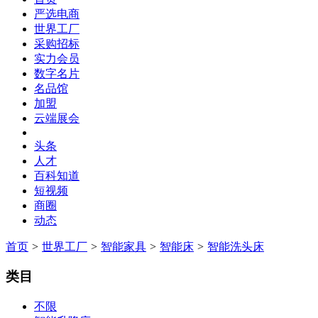
严选电商
世界工厂
采购招标
实力会员
数字名片
名品馆
加盟
云端展会
头条
人才
百科知道
短视频
商圈
动态
首页
>
世界工厂
>
智能家具
>
智能床
>
智能洗头床
类目
不限