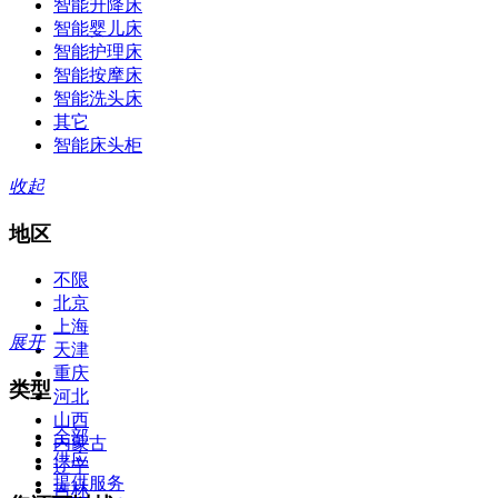
智能升降床
智能婴儿床
智能护理床
智能按摩床
智能洗头床
其它
智能床头柜
收起
地区
不限
北京
上海
展开
天津
重庆
类型
河北
山西
全部
内蒙古
供应
辽宁
提供服务
吉林