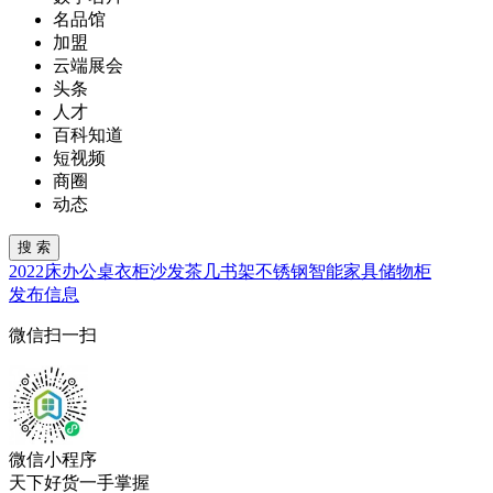
名品馆
加盟
云端展会
头条
人才
百科知道
短视频
商圈
动态
2022
床
办公桌
衣柜
沙发
茶几
书架
不锈钢
智能家具
储物柜
发布信息
微信扫一扫
微信小程序
天下好货一手掌握