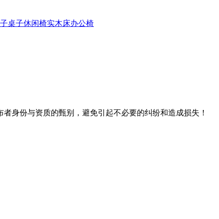
子
桌子
休闲椅
实木床
办公椅
布者身份与资质的甄别，避免引起不必要的纠纷和造成损失！