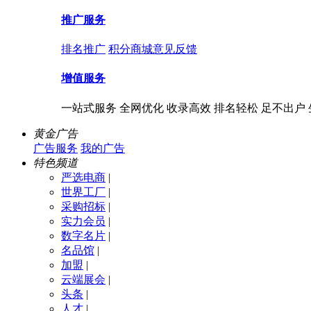
推广服务
排名推广
积分商城
意见反馈
增值服务
一站式服务 全网优化 收录高效 排名轻松 足不出户
黄金广告
广告服务
我的广告
特色频道
严选电商
|
世界工厂
|
采购招标
|
实力会员
|
数字名片
|
名品馆
|
加盟
|
云端展会
|
头条
|
人才
|