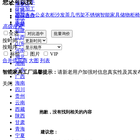
您还可以找
供应二手
黑龙江
提供加工
江苏
2022
床
办公桌
衣柜
沙发
茶几
书架
不锈钢
智能家具
储物柜
椅
提供合作
浙江
库存
安徽
高级搜索
福建
全选
江西
按时间：
山东
按顺序：
河南
标价
图片
VIP
湖北
合并供应商
大图
列表
湖南
广东
智能家具工厂温馨提示：
请新老用户加强对信息真实性及其发
广西
海南
关闭
四川
贵州
云南
西藏
抱歉，没有找到相关的内容
陕西
甘肃
青海
建议您：
宁夏