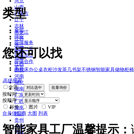
河北
山西
类型
内蒙古
辽宁
吉林
全部
黑龙江
供应
江苏
提供服务
浙江
您还可以找
供应二手
安徽
提供加工
福建
提供合作
江西
库存
2022
床
办公桌
衣柜
沙发
茶几
书架
不锈钢
智能家具
储物柜
椅
山东
河南
高级搜索
湖北
全选
湖南
按时间：
广东
按顺序：
广西
标价
图片
VIP
海南
合并供应商
大图
列表
四川
贵州
智能家具工厂温馨提示：
云南
西藏