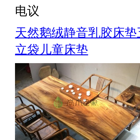
电议
天然鹅绒静音乳胶床垫五
立袋儿童床垫