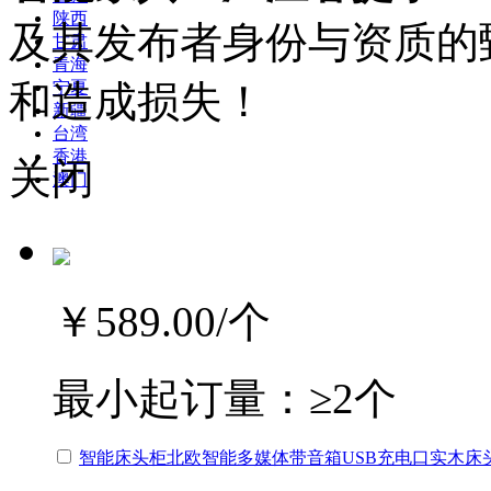
陕西
及其发布者身份与资质的
甘肃
青海
和造成损失！
宁夏
新疆
台湾
香港
关闭
澳门
￥589.00
/个
最小起订量：
≥2个
智能床头柜北欧智能多媒体带音箱USB充电口实木床