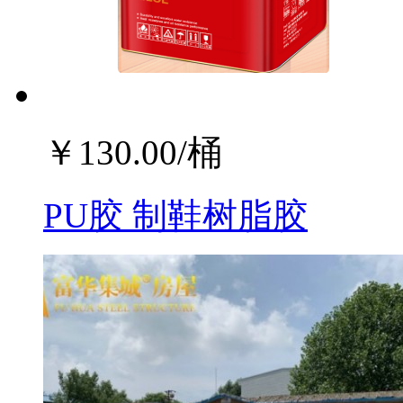
￥
130.00
/桶
PU胶 制鞋树脂胶