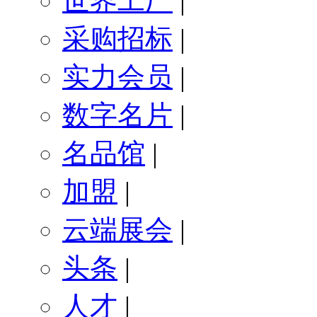
世界工厂
|
采购招标
|
实力会员
|
数字名片
|
名品馆
|
加盟
|
云端展会
|
头条
|
人才
|