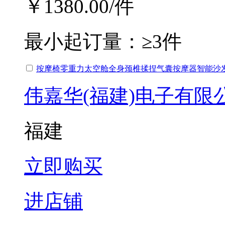
￥1380.00
/件
最小起订量：
≥3件
按摩椅零重力太空舱全身颈椎揉捏气囊按摩器智能沙
伟嘉华(福建)电子有限
福建
立即购买
进店铺