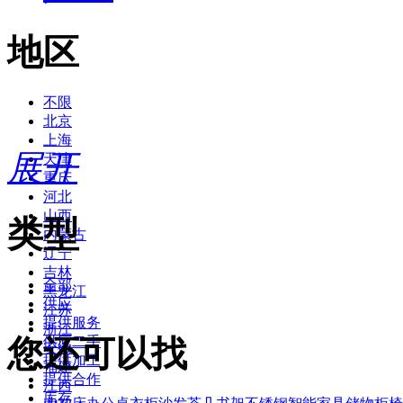
地区
不限
北京
上海
展开
天津
重庆
河北
山西
类型
内蒙古
辽宁
吉林
全部
黑龙江
供应
江苏
提供服务
浙江
您还可以找
供应二手
安徽
提供加工
福建
提供合作
江西
库存