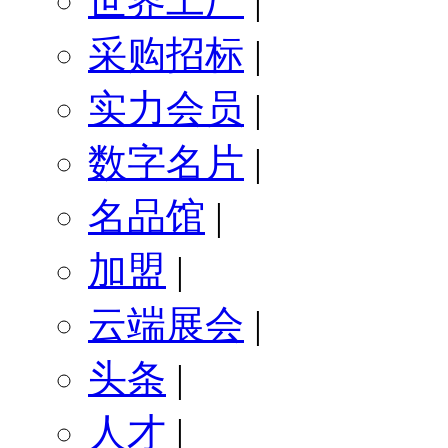
世界工厂
|
采购招标
|
实力会员
|
数字名片
|
名品馆
|
加盟
|
云端展会
|
头条
|
人才
|