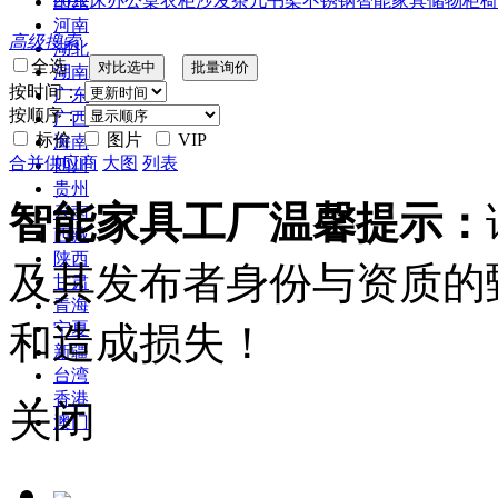
2022
床
办公桌
衣柜
沙发
茶几
书架
不锈钢
智能家具
储物柜
椅
山东
河南
高级搜索
湖北
全选
湖南
按时间：
广东
按顺序：
广西
标价
图片
VIP
海南
合并供应商
大图
列表
四川
贵州
智能家具工厂温馨提示：
云南
西藏
陕西
及其发布者身份与资质的
甘肃
青海
和造成损失！
宁夏
新疆
台湾
香港
关闭
澳门