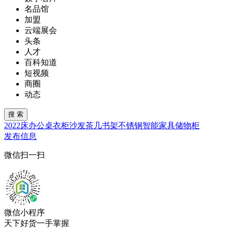
名品馆
加盟
云端展会
头条
人才
百科知道
短视频
商圈
动态
2022
床
办公桌
衣柜
沙发
茶几
书架
不锈钢
智能家具
储物柜
发布信息
微信扫一扫
微信小程序
天下好货一手掌握