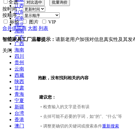
全选
江西
按时间：
山东
按顺序：
河南
标价
图片
VIP
湖北
合并供应商
大图
列表
湖南
广东
智能家具工厂温馨提示：
请新老用户加强对信息真实性及其发
广西
海南
关闭
四川
贵州
云南
西藏
抱歉，没有找到相关的内容
陕西
甘肃
青海
建议您：
宁夏
新疆
• 检查输入的文字是否有误
台湾
• 去掉可能不必要的字词，如“的”、“什么”等
香港
澳门
• 调整更确切的关键词或搜索条件
重新搜索