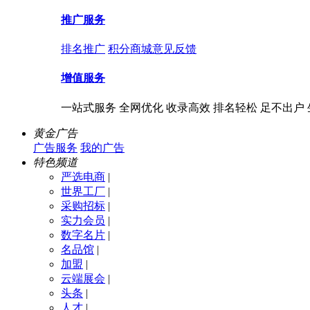
推广服务
排名推广
积分商城
意见反馈
增值服务
一站式服务 全网优化 收录高效 排名轻松 足不出户
黄金广告
广告服务
我的广告
特色频道
严选电商
|
世界工厂
|
采购招标
|
实力会员
|
数字名片
|
名品馆
|
加盟
|
云端展会
|
头条
|
人才
|