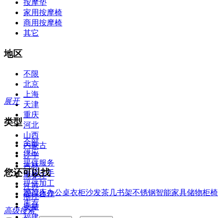
按摩垫
家用按摩椅
商用按摩椅
其它
地区
不限
北京
上海
展开
天津
重庆
类型
河北
山西
全部
内蒙古
供应
辽宁
提供服务
吉林
您还可以找
供应二手
黑龙江
提供加工
江苏
2022
床
办公桌
衣柜
沙发
茶几
书架
不锈钢
智能家具
储物柜
椅
提供合作
浙江
库存
安徽
高级搜索
福建