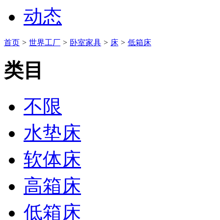
动态
首页
>
世界工厂
>
卧室家具
>
床
>
低箱床
类目
不限
水垫床
软体床
高箱床
低箱床