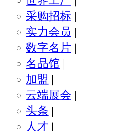
世界工厂
|
采购招标
|
实力会员
|
数字名片
|
名品馆
|
加盟
|
云端展会
|
头条
|
人才
|