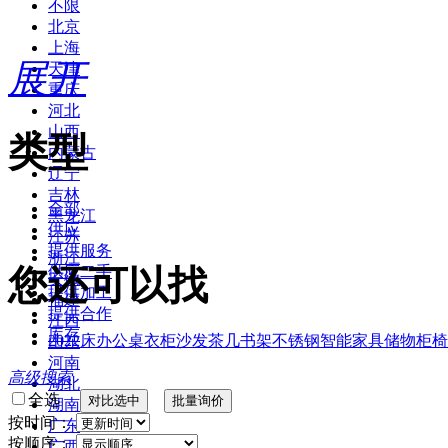
不限
北京
上海
展开
天津
重庆
河北
山西
类型
内蒙古
辽宁
吉林
全部
黑龙江
供应
江苏
提供服务
浙江
您还可以找
供应二手
安徽
提供加工
福建
提供合作
江西
库存
2022
床
办公桌
衣柜
沙发
茶几
书架
不锈钢
智能家具
储物柜
椅
山东
河南
高级搜索
湖北
全选
湖南
按时间：
广东
按顺序：
广西