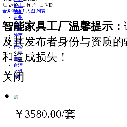
标价
图片
VIP
海南
合并供应商
大图
列表
四川
贵州
智能家具工厂温馨提示：
云南
西藏
陕西
及其发布者身份与资质的
甘肃
青海
和造成损失！
宁夏
新疆
台湾
香港
关闭
澳门
￥3580.00
/套