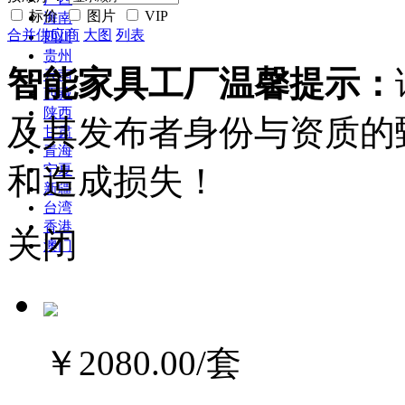
标价
图片
VIP
海南
合并供应商
大图
列表
四川
贵州
智能家具工厂温馨提示：
云南
西藏
陕西
及其发布者身份与资质的
甘肃
青海
和造成损失！
宁夏
新疆
台湾
香港
关闭
澳门
￥2080.00
/套