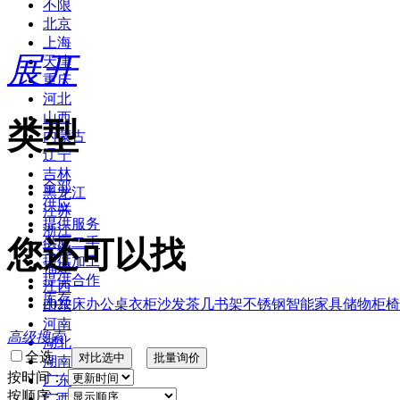
不限
北京
上海
展开
天津
重庆
河北
山西
类型
内蒙古
辽宁
吉林
全部
黑龙江
供应
江苏
提供服务
浙江
您还可以找
供应二手
安徽
提供加工
福建
提供合作
江西
库存
2022
床
办公桌
衣柜
沙发
茶几
书架
不锈钢
智能家具
储物柜
椅
山东
河南
高级搜索
湖北
全选
湖南
按时间：
广东
按顺序：
广西