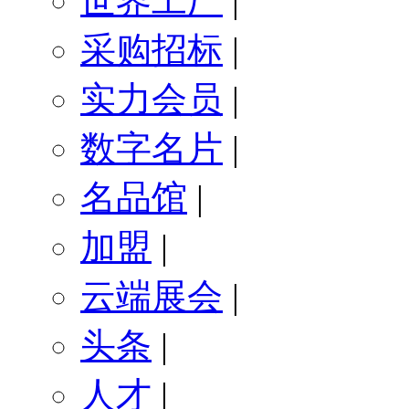
世界工厂
|
采购招标
|
实力会员
|
数字名片
|
名品馆
|
加盟
|
云端展会
|
头条
|
人才
|