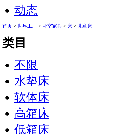
动态
首页
>
世界工厂
>
卧室家具
>
床
>
儿童床
类目
不限
水垫床
软体床
高箱床
低箱床