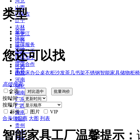
河北
山西
类型
内蒙古
辽宁
吉林
全部
黑龙江
供应
江苏
提供服务
浙江
您还可以找
供应二手
安徽
提供加工
福建
提供合作
江西
库存
2022
床
办公桌
衣柜
沙发
茶几
书架
不锈钢
智能家具
储物柜
椅
山东
河南
高级搜索
湖北
全选
湖南
按时间：
广东
按顺序：
广西
标价
图片
VIP
海南
合并供应商
大图
列表
四川
贵州
智能家具工厂温馨提示：
云南
西藏