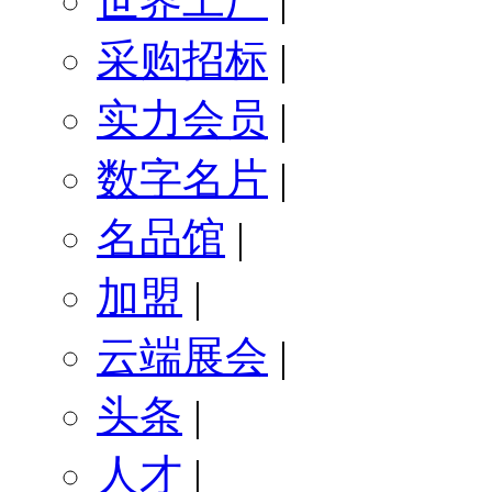
世界工厂
|
采购招标
|
实力会员
|
数字名片
|
名品馆
|
加盟
|
云端展会
|
头条
|
人才
|