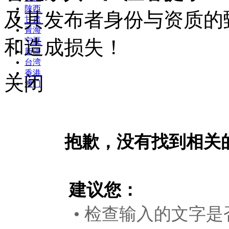
陕西
及其发布者身份与资质的
甘肃
青海
和造成损失！
宁夏
新疆
台湾
香港
关闭
澳门
抱歉，没有找到相关
建议您：
• 检查输入的文字是