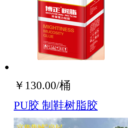
￥
130.00
/桶
PU胶 制鞋树脂胶