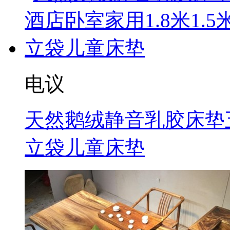
电议
天然鹅绒静音乳胶床垫五
立袋儿童床垫