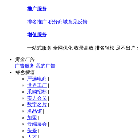
推广服务
排名推广
积分商城
意见反馈
增值服务
一站式服务 全网优化 收录高效 排名轻松 足不出户
黄金广告
广告服务
我的广告
特色频道
严选电商
|
世界工厂
|
采购招标
|
实力会员
|
数字名片
|
名品馆
|
加盟
|
云端展会
|
头条
|
人才
|