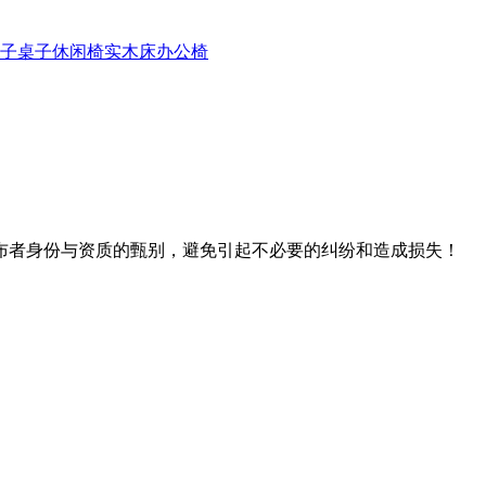
子
桌子
休闲椅
实木床
办公椅
布者身份与资质的甄别，避免引起不必要的纠纷和造成损失！