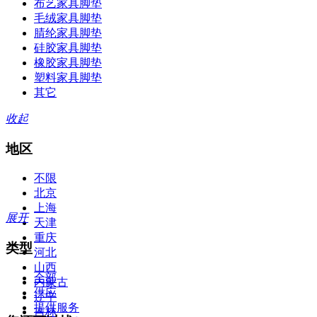
布艺家具脚垫
毛绒家具脚垫
腈纶家具脚垫
硅胶家具脚垫
橡胶家具脚垫
塑料家具脚垫
其它
收起
地区
不限
北京
上海
展开
天津
重庆
类型
河北
山西
全部
内蒙古
供应
辽宁
提供服务
吉林