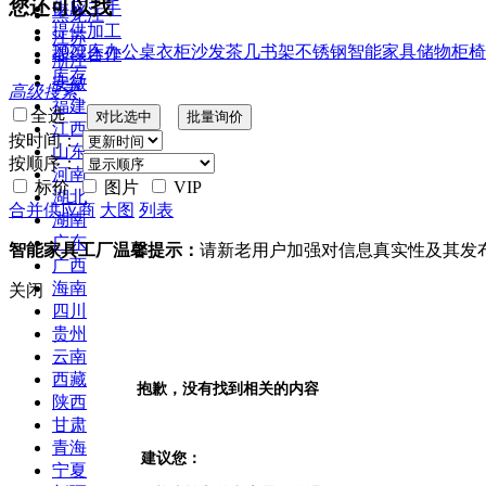
您还可以找
供应二手
黑龙江
提供加工
江苏
2022
床
办公桌
衣柜
沙发
茶几
书架
不锈钢
智能家具
储物柜
椅
提供合作
浙江
库存
安徽
高级搜索
福建
全选
江西
按时间：
山东
按顺序：
河南
标价
图片
VIP
湖北
合并供应商
大图
列表
湖南
广东
智能家具工厂温馨提示：
请新老用户加强对信息真实性及其发
广西
海南
关闭
四川
贵州
云南
西藏
抱歉，没有找到相关的内容
陕西
甘肃
青海
建议您：
宁夏