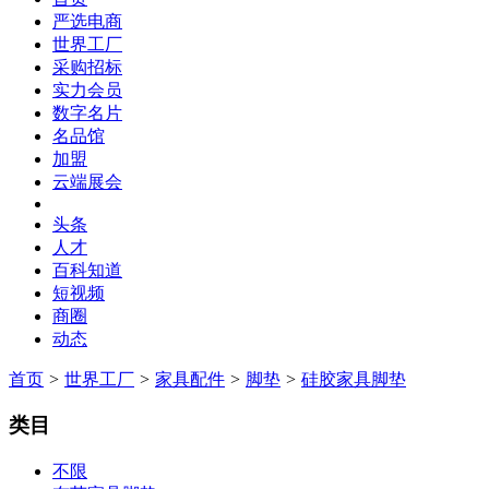
严选电商
世界工厂
采购招标
实力会员
数字名片
名品馆
加盟
云端展会
头条
人才
百科知道
短视频
商圈
动态
首页
>
世界工厂
>
家具配件
>
脚垫
>
硅胶家具脚垫
类目
不限