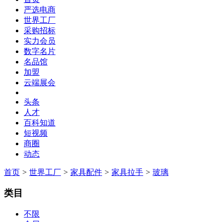
严选电商
世界工厂
采购招标
实力会员
数字名片
名品馆
加盟
云端展会
头条
人才
百科知道
短视频
商圈
动态
首页
>
世界工厂
>
家具配件
>
家具拉手
>
玻璃
类目
不限