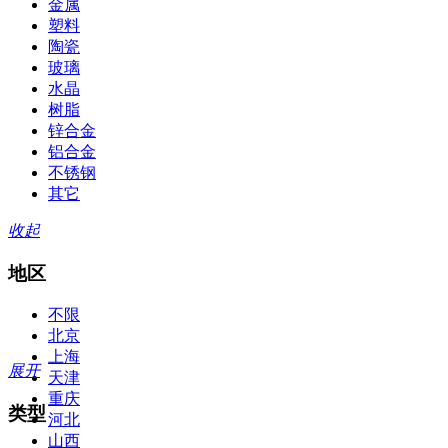
金属
塑料
陶瓷
玻璃
水晶
树脂
锌合金
铝合金
不锈钢
其它
收起
地区
不限
北京
上海
展开
天津
重庆
类型
河北
山西