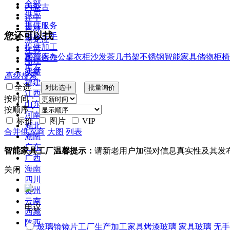
全部
内蒙古
供应
辽宁
提供服务
吉林
您还可以找
供应二手
黑龙江
提供加工
江苏
2022
床
办公桌
衣柜
沙发
茶几
书架
不锈钢
智能家具
储物柜
椅
提供合作
浙江
库存
安徽
高级搜索
福建
全选
江西
按时间：
山东
按顺序：
河南
标价
图片
VIP
湖北
合并供应商
大图
列表
湖南
广东
智能家具工厂温馨提示：
请新老用户加强对信息真实性及其发
广西
海南
关闭
四川
贵州
云南
电议
西藏
陕西
玻璃镜镜片工厂生产加工家具烤漆玻璃 家具玻璃 无