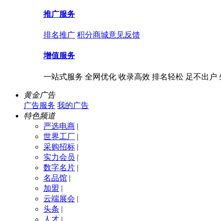
推广服务
排名推广
积分商城
意见反馈
增值服务
一站式服务 全网优化 收录高效 排名轻松 足不出户
黄金广告
广告服务
我的广告
特色频道
严选电商
|
世界工厂
|
采购招标
|
实力会员
|
数字名片
|
名品馆
|
加盟
|
云端展会
|
头条
|
人才
|