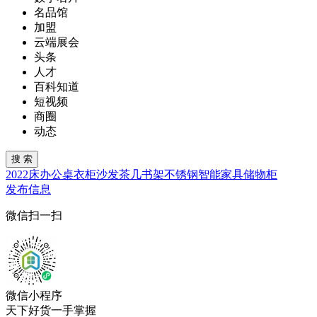
名品馆
加盟
云端展会
头条
人才
百科知道
短视频
商圈
动态
2022
床
办公桌
衣柜
沙发
茶几
书架
不锈钢
智能家具
储物柜
发布信息
微信扫一扫
微信小程序
天下好货一手掌握