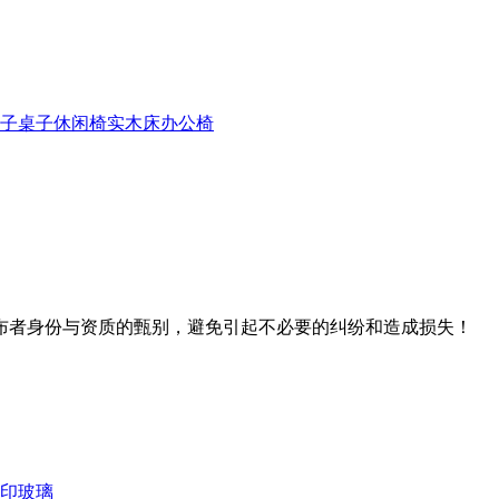
子
桌子
休闲椅
实木床
办公椅
布者身份与资质的甄别，避免引起不必要的纠纷和造成损失！
手印玻璃