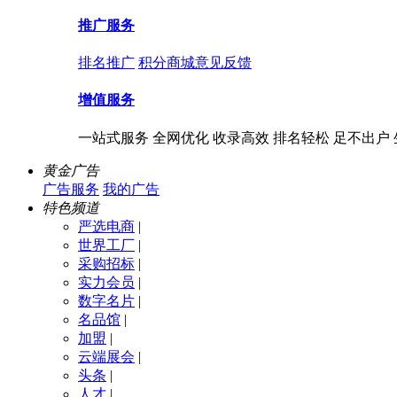
推广服务
排名推广
积分商城
意见反馈
增值服务
一站式服务 全网优化 收录高效 排名轻松 足不出户
黄金广告
广告服务
我的广告
特色频道
严选电商
|
世界工厂
|
采购招标
|
实力会员
|
数字名片
|
名品馆
|
加盟
|
云端展会
|
头条
|
人才
|