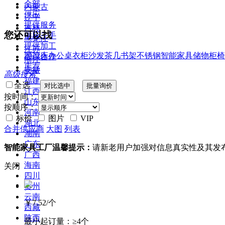
全部
内蒙古
供应
辽宁
提供服务
吉林
您还可以找
供应二手
黑龙江
提供加工
江苏
2022
床
办公桌
衣柜
沙发
茶几
书架
不锈钢
智能家具
储物柜
椅
提供合作
浙江
库存
安徽
高级搜索
福建
全选
江西
按时间：
山东
按顺序：
河南
标价
图片
VIP
湖北
合并供应商
大图
列表
湖南
广东
智能家具工厂温馨提示：
请新老用户加强对信息真实性及其发
广西
海南
关闭
四川
贵州
云南
￥7.52
/个
西藏
陕西
最小起订量：
≥4个