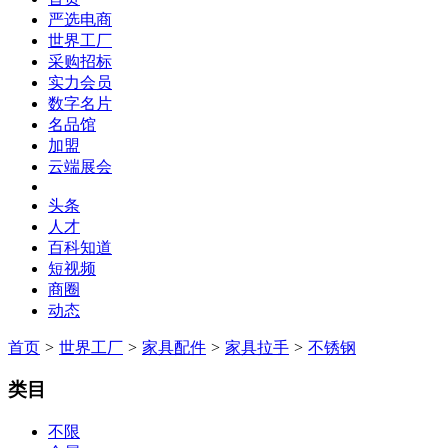
严选电商
世界工厂
采购招标
实力会员
数字名片
名品馆
加盟
云端展会
头条
人才
百科知道
短视频
商圈
动态
首页
>
世界工厂
>
家具配件
>
家具拉手
>
不锈钢
类目
不限