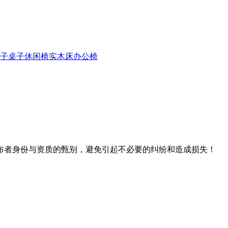
子
桌子
休闲椅
实木床
办公椅
布者身份与资质的甄别，避免引起不必要的纠纷和造成损失！