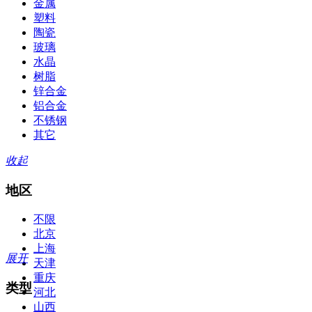
金属
塑料
陶瓷
玻璃
水晶
树脂
锌合金
铝合金
不锈钢
其它
收起
地区
不限
北京
上海
展开
天津
重庆
类型
河北
山西