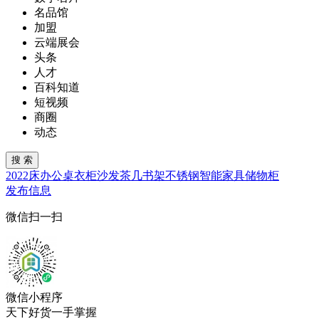
名品馆
加盟
云端展会
头条
人才
百科知道
短视频
商圈
动态
2022
床
办公桌
衣柜
沙发
茶几
书架
不锈钢
智能家具
储物柜
发布信息
微信扫一扫
微信小程序
天下好货一手掌握