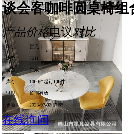
谈会客咖啡圆桌椅组
产品价格
电议
对比
询价
暂无
浏览
5611
发货
广东
库存
1000件
起订100件
过期
长期有效
更新
2023-07-03 17:55
在线询问