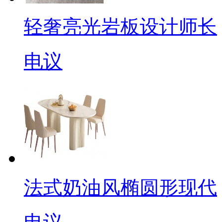
轻奢亮光岩板设计师长
电议
法式奶油风椭圆形现代