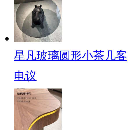
星凡玻璃圆形小茶几客
电议