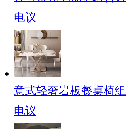
电议
意式轻奢岩板餐桌椅组
电议