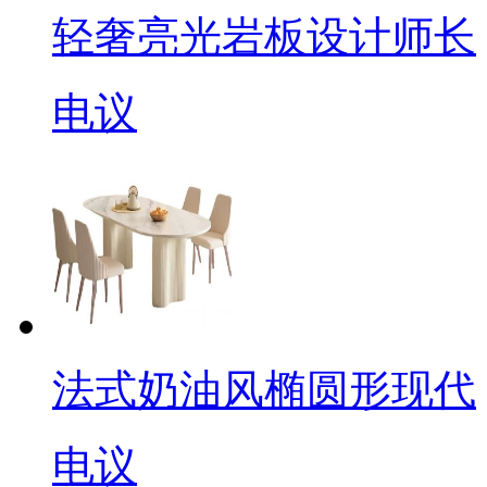
轻奢亮光岩板设计师长
电议
法式奶油风椭圆形现代
电议