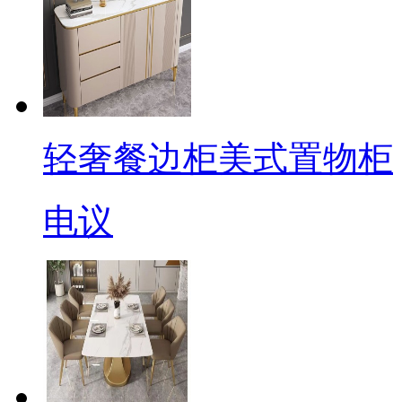
轻奢餐边柜美式置物柜
电议