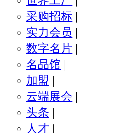
世界工厂
|
采购招标
|
实力会员
|
数字名片
|
名品馆
|
加盟
|
云端展会
|
头条
|
人才
|