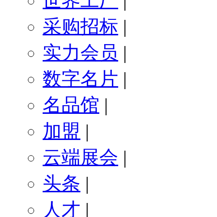
世界工厂
|
采购招标
|
实力会员
|
数字名片
|
名品馆
|
加盟
|
云端展会
|
头条
|
人才
|