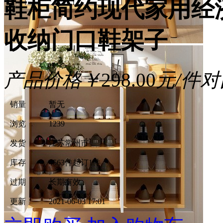
鞋柜简约现代家用经
收纳门口鞋架子
产品价格
￥
298.00
元/件
对
销量
暂无
浏览
1239
发货
江苏常州市
库存
4563件
起订1件
过期
长期有效
更新
2021-06-03 17:01