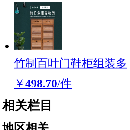
竹制百叶门鞋柜组装多
￥
498.70
/件
相关栏目
地区相关