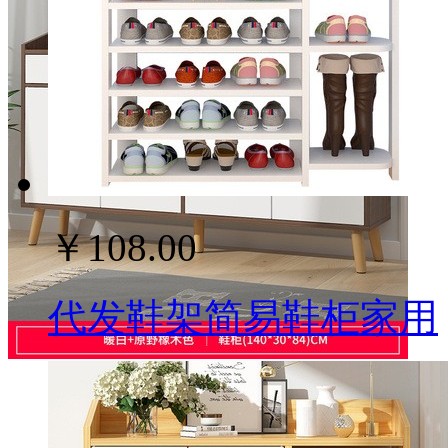
￥108.00
代发鞋架简易鞋柜家用