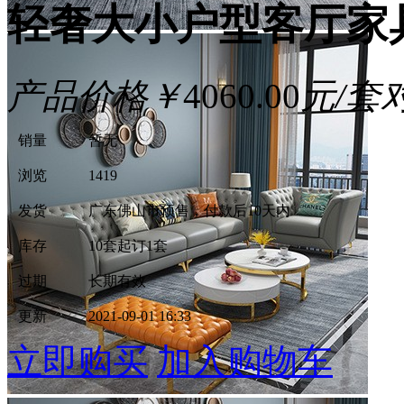
轻奢大小户型客厅家
产品价格
￥
4060.00
元/套
销量
暂无
浏览
1419
发货
广东佛山市
预售，付款后10天内
库存
10套
起订1套
过期
长期有效
更新
2021-09-01 16:33
立即购买
加入购物车