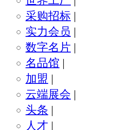
世界工厂
|
采购招标
|
实力会员
|
数字名片
|
名品馆
|
加盟
|
云端展会
|
头条
|
人才
|