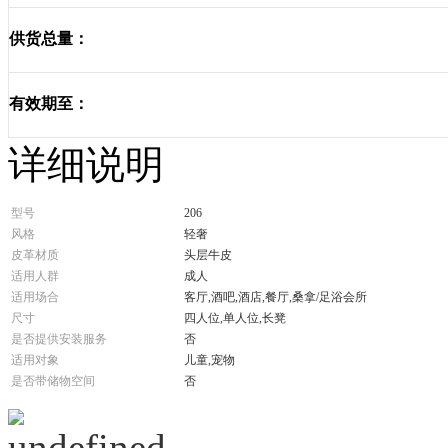
供货总量：
有效期至：
详细说明
型号
206
风格
轻奢
皮革材质
头层牛皮
适用人群
成人
适用场合
客厅,酒吧,酒店,餐厅,桑拿/足浴会所
尺寸
四人位,单人位,长凳
是否提供安装服务
否
适用对象
儿童,宠物
是否带储物空间
否