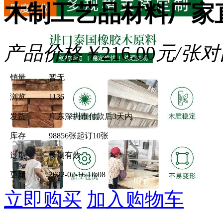
木制工艺品材料厂家
产品价格
￥
216.00
元/张
对
销量
暂无
浏览
1136
发货
广东深圳市
付款后3天内
库存
98856张
起订10张
过期
长期有效
更新
2022-02-16 10:08
立即购买
加入购物车