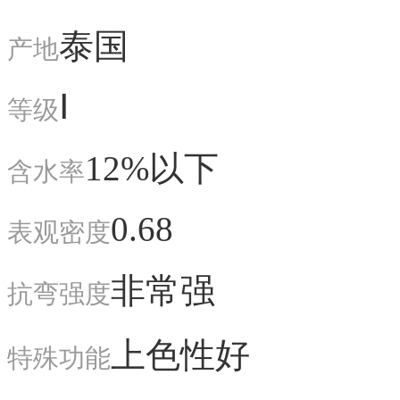
泰国
产地
Ⅰ
等级
12%以下
含水率
0.68
表观密度
非常强
抗弯强度
上色性好
特殊功能