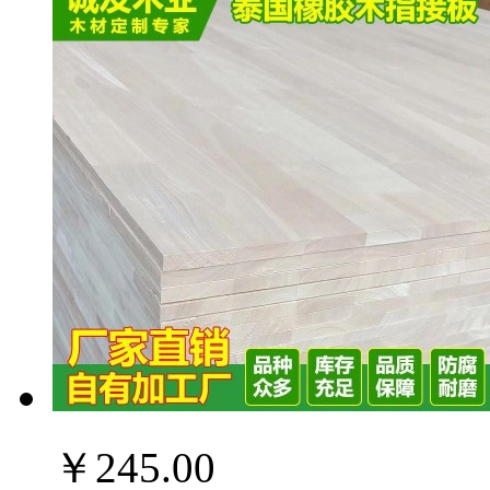
￥245.00