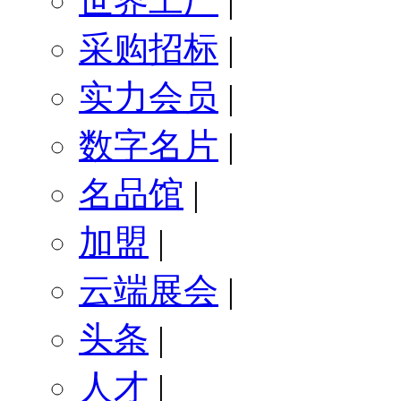
世界工厂
|
采购招标
|
实力会员
|
数字名片
|
名品馆
|
加盟
|
云端展会
|
头条
|
人才
|