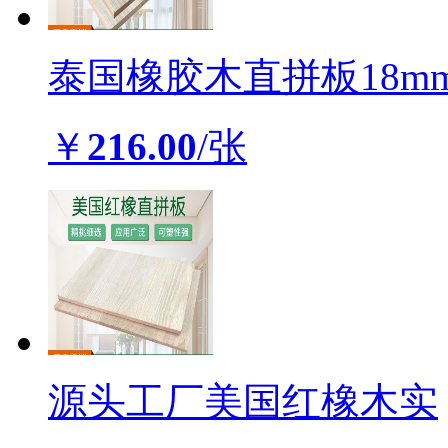
泰国橡胶木直拼板18m
￥
216.00
/张
源头工厂美国红橡木实