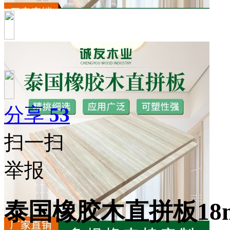
分享
53
扫一扫
举报
泰国橡胶木直拼板18