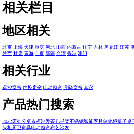
￥
250.00
/平方米
相关栏目
地区相关
北京
上海
天津
重庆
河北
山西
内蒙古
辽宁
吉林
黑龙江
江苏
陕西
甘肃
青海
宁夏
新疆
台湾
香港
澳门
相关行业
遥控窗帘
声控窗帘
电动窗帘
升降窗帘
其它
产品热门搜索