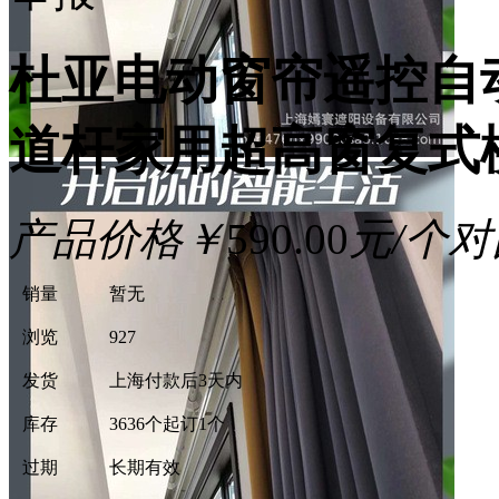
杜亚电动窗帘遥控自
道杆家用超高窗复式
产品价格
￥
590.00
元/个
对
销量
暂无
浏览
927
发货
上海
付款后3天内
库存
3636个
起订1个
过期
长期有效