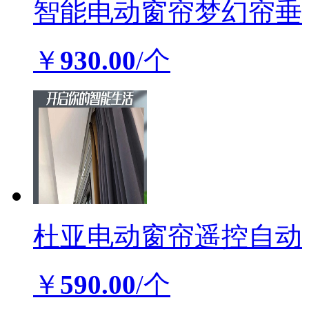
智能电动窗帘梦幻帘垂
￥
930.00
/个
杜亚电动窗帘遥控自动