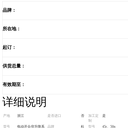
品牌：
所在地：
起订：
供货总量：
有效期至：
详细说明
产地
浙江
是否进口
否
加工定
是
制
货号
电动开合帘升降系
品牌
杜
型号
45r、50n