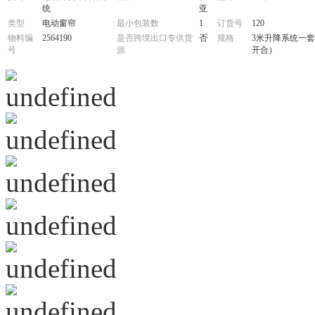
统
亚
类型
电动窗帘
最小包装数
1
订货号
120
物料编
2564190
是否跨境出口专供货
否
规格
3米升降系统一套
号
源
开合）