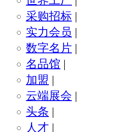
世界工厂
|
采购招标
|
实力会员
|
数字名片
|
名品馆
|
加盟
|
云端展会
|
头条
|
人才
|