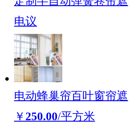
定制半自动弹簧卷帘遮
电议
电动蜂巢帘百叶窗帘遮