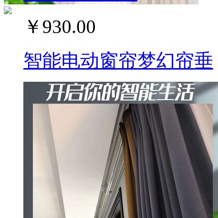
￥930.00
智能电动窗帘梦幻帘垂